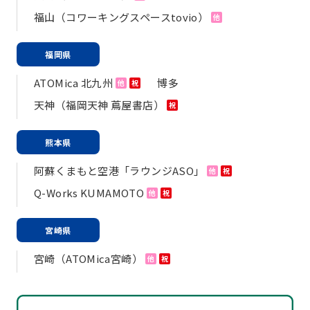
福山（コワーキングスペースtovio）
他
福岡県
ATOMica 北九州
博多
他
祝
天神（福岡天神 蔦屋書店）
祝
熊本県
阿蘇くまもと空港「ラウンジASO」
他
祝
Q-Works KUMAMOTO
他
祝
宮崎県
宮崎（ATOMica宮崎）
他
祝