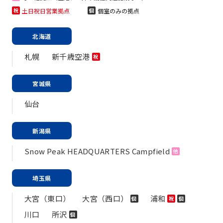
土日祝日営業拠点
個室のみの拠点
祝
個
北海道
札幌
新千歳空港
祝
宮城県
仙台
新潟県
Snow Peak HEADQUARTERS Campfield
他
埼玉県
大宮（東口）
大宮（西口）
浦和
個
祝
個
川口
所沢
個