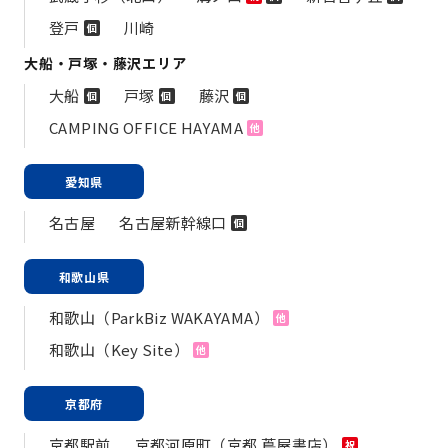
登戸
川崎
個
大船・戸塚・藤沢エリア
大船
戸塚
藤沢
個
個
個
CAMPING OFFICE HAYAMA
他
愛知県
名古屋
名古屋新幹線口
個
和歌山県
和歌山（ParkBiz WAKAYAMA）
他
和歌山（Key Site）
他
京都府
京都駅前
京都河原町（京都 蔦屋書店）
祝