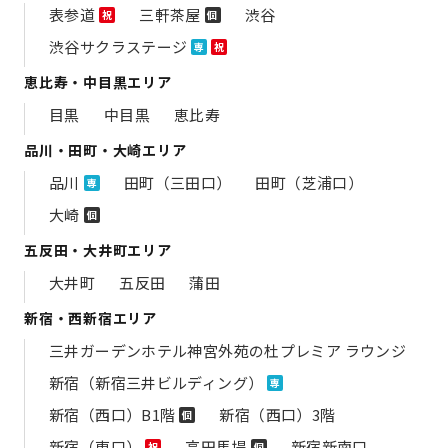
表参道
三軒茶屋
渋谷
祝
個
渋谷サクラステージ
専
祝
恵比寿・中目黒エリア
目黒
中目黒
恵比寿
品川・田町・大崎エリア
品川
田町（三田口）
田町（芝浦口）
専
大崎
個
五反田・大井町エリア
大井町
五反田
蒲田
新宿・西新宿エリア
三井ガーデンホテル神宮外苑の​杜プレミア ラウンジ
新宿（新宿三井ビルディング）
専
新宿（西口）B1階
新宿（西口）3階
個
新宿（東口）
高田馬場
新宿新南口
祝
個