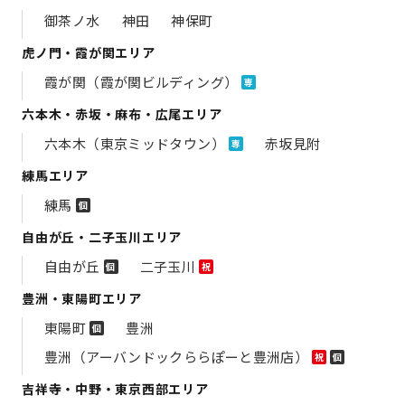
御茶ノ水
神田
神保町
虎ノ門・霞が関エリア
霞が関（霞が関ビルディング）
専
六本木・赤坂・麻布・広尾エリア
六本木（東京ミッドタウン）
赤坂見附
専
練馬エリア
練馬
個
自由が丘・二子玉川エリア
自由が丘
二子玉川
個
祝
豊洲・東陽町エリア
東陽町
豊洲
個
豊洲（アーバンドックららぽーと豊洲店）
祝
個
吉祥寺・中野・東京西部エリア