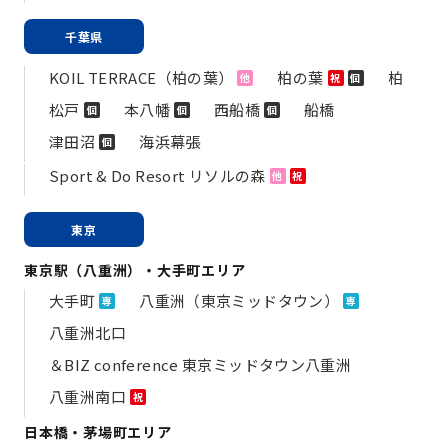
千葉県
KOIL TERRACE（柏の葉）
柏の葉
柏
他
祝
個
松戸
本八幡
西船橋
船橋
個
個
個
津田沼
海浜幕張
個
Sport & Do Resort リソルの森
他
祝
東京
東京駅（八重洲）・大手町エリア
大手町
八重洲（東京ミッドタウン）
専
専
八重洲北口
＆BIZ conference 東京ミッドタウン八重洲
八重洲南口
祝
日本橋・茅場町エリア