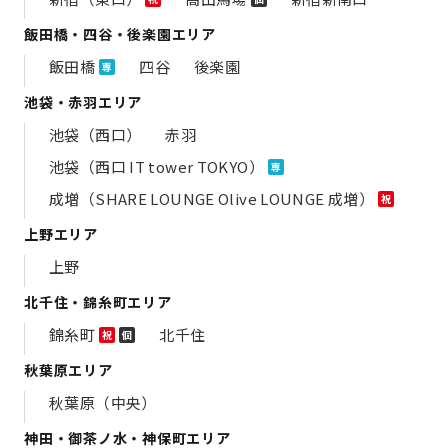
飯田橋・四谷・後楽園エリア
飯田橋
四谷
後楽園
専
池袋・赤羽エリア
池袋（西口）
赤羽
池袋（西口 IT tower TOKYO）
専
成増（SHARE LOUNGE Olive LOUNGE 成増）
祝
上野エリア
上野
北千住・錦糸町エリア
錦糸町
北千住
祝
個
秋葉原エリア
秋葉原（中央）
神田・御茶ノ水・神保町エリア