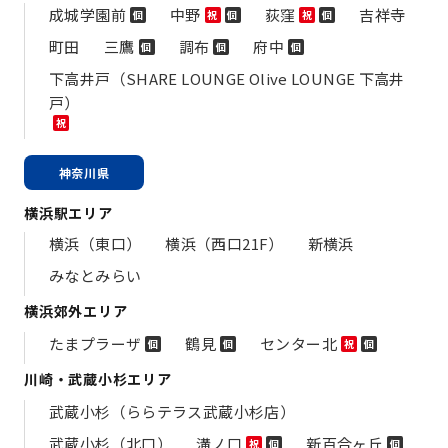
成城学園前
中野
荻窪
吉祥寺
個
祝
個
祝
個
町田
三鷹
調布
府中
個
個
個
下高井戸（SHARE LOUNGE Olive LOUNGE 下高井
戸）
祝
神奈川県
横浜駅エリア
横浜（東口）
横浜（西口21F）
新横浜
みなとみらい
横浜郊外エリア
たまプラーザ
鶴見
センター北
個
個
祝
個
川崎・武蔵小杉エリア
武蔵小杉（ららテラス武蔵小杉店）
武蔵小杉（北口）
溝ノ口
新百合ヶ丘
祝
個
個