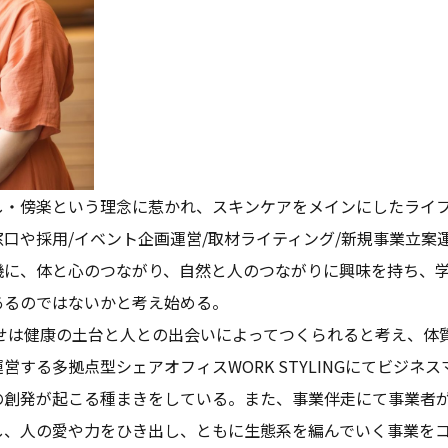
し・傍楽という理念に惹かれ、スキンケアをメインにしたライ
口や採用/イベント企画運営/取材ライティング/新規事業立案
機に、体と心のつながり、自然と人のつながりに興味を持ち、
あるのではないかと考え始める。
幸せは健康の土台と人との出会いによってつくられると考え、体
営する多拠点型シェアオフィスWORK STYLINGにてビジネ
の創発が起こる種まきをしている。また、事業伴走にて事業者
し、人の愛や力をひき出し、ともに生態系を編んでいく事業を