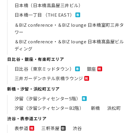
日本橋（日本橋高島屋三井ビル）
日本橋一丁目 （THE EAST）
専
＆BIZ conference・＆BIZ lounge 日本橋室町三井タ
ワー
＆BIZ conference・＆BIZ lounge 日本橋髙島屋ビル
ディング
日比谷・銀座・有楽町エリア
日比谷（東京ミッドタウン）
銀座
専
祝
三井ガーデンホテル京橋ラウンジ
祝
新橋・汐留・浜松町エリア
汐留（汐留シティセンター5階）
専
汐留（汐留シティセンターB2階）
新橋
浜松町
渋谷・表参道エリア
表参道
三軒茶屋
渋谷
祝
個