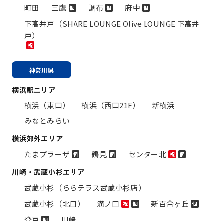
町田
三鷹
調布
府中
個
個
個
下高井戸（SHARE LOUNGE Olive LOUNGE 下高井
戸）
祝
神奈川県
横浜駅エリア
横浜（東口）
横浜（西口21F）
新横浜
みなとみらい
横浜郊外エリア
たまプラーザ
鶴見
センター北
個
個
祝
個
川崎・武蔵小杉エリア
武蔵小杉（ららテラス武蔵小杉店）
武蔵小杉（北口）
溝ノ口
新百合ヶ丘
祝
個
個
登戸
川崎
個