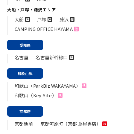
大船・戸塚・藤沢エリア
大船
戸塚
藤沢
個
個
個
CAMPING OFFICE HAYAMA
他
愛知県
名古屋
名古屋新幹線口
個
和歌山県
和歌山（ParkBiz WAKAYAMA）
他
和歌山（Key Site）
他
京都府
京都駅前
京都河原町（京都 蔦屋書店）
祝