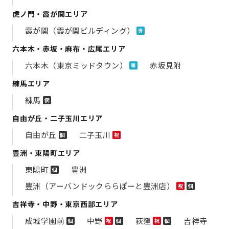
虎ノ門・霞が関エリア
霞が関（霞が関ビルディング）
専
六本木・赤坂・麻布・広尾エリア
六本木（東京ミッドタウン）
赤坂見附
専
練馬エリア
練馬
個
自由が丘・二子玉川エリア
自由が丘
二子玉川
個
祝
豊洲・東陽町エリア
東陽町
豊洲
個
豊洲（アーバンドックららぽーと豊洲店）
祝
個
吉祥寺・中野・東京西部エリア
成城学園前
中野
荻窪
吉祥寺
個
祝
個
祝
個