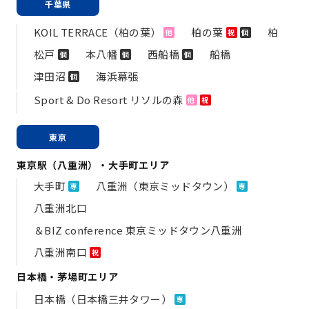
千葉県
KOIL TERRACE（柏の葉）
柏の葉
柏
他
祝
個
松戸
本八幡
西船橋
船橋
個
個
個
津田沼
海浜幕張
個
Sport & Do Resort リソルの森
他
祝
東京
東京駅（八重洲）・大手町エリア
大手町
八重洲（東京ミッドタウン）
専
専
八重洲北口
＆BIZ conference 東京ミッドタウン八重洲
八重洲南口
祝
日本橋・茅場町エリア
日本橋（日本橋三井タワー）
専