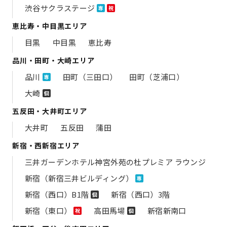
渋谷サクラステージ
専
祝
恵比寿・中目黒エリア
目黒
中目黒
恵比寿
品川・田町・大崎エリア
品川
田町（三田口）
田町（芝浦口）
専
大崎
個
五反田・大井町エリア
大井町
五反田
蒲田
新宿・西新宿エリア
三井ガーデンホテル神宮外苑の​杜プレミア ラウンジ
新宿（新宿三井ビルディング）
専
新宿（西口）B1階
新宿（西口）3階
個
新宿（東口）
高田馬場
新宿新南口
祝
個