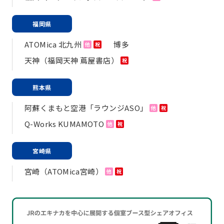
福岡県
ATOMica 北九州
博多
他
祝
天神（福岡天神 蔦屋書店）
祝
熊本県
阿蘇くまもと空港「ラウンジASO」
他
祝
Q-Works KUMAMOTO
他
祝
宮崎県
宮崎（ATOMica宮崎）
他
祝