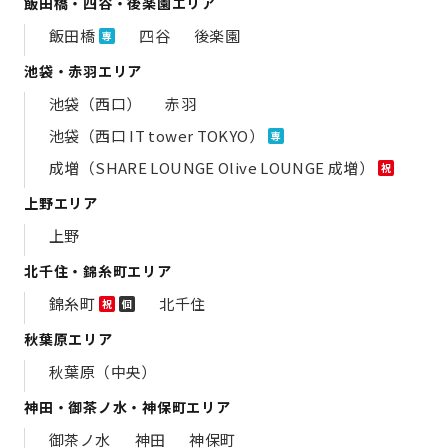
飯田橋・四谷・後楽園エリア
飯田橋
四谷
後楽園
専
池袋・赤羽エリア
池袋（西口）
赤羽
池袋（西口 IT tower TOKYO）
専
成増（SHARE LOUNGE Olive LOUNGE 成増）
祝
上野エリア
上野
北千住・錦糸町エリア
錦糸町
北千住
祝
個
秋葉原エリア
秋葉原（中央）
神田・御茶ノ水・神保町エリア
御茶ノ水
神田
神保町