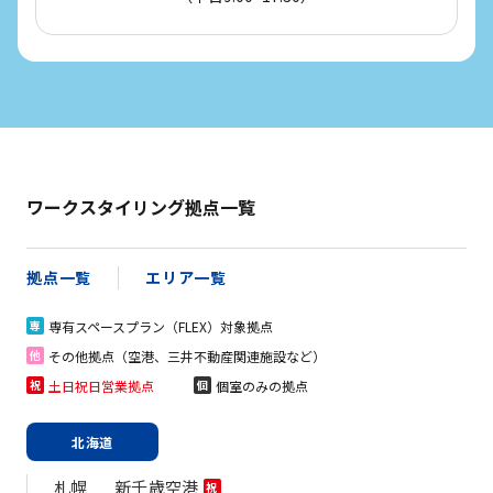
ワークスタイリング拠点一覧
拠点一覧
エリア一覧
専有スペースプラン（FLEX）対象拠点
専
その他拠点（空港、三井不動産関連施設など）
他
土日祝日営業拠点
個室のみの拠点
祝
個
北海道
札幌
新千歳空港
祝