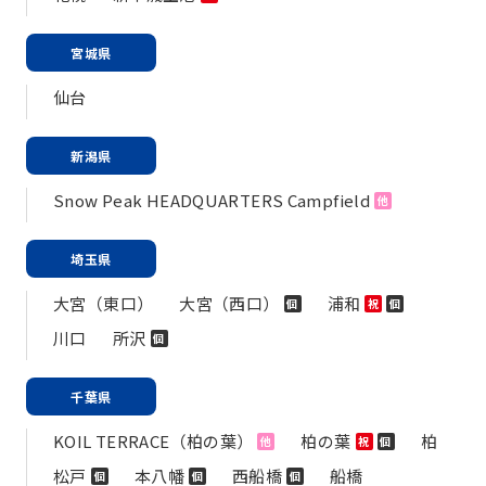
宮城県
仙台
新潟県
Snow Peak HEADQUARTERS Campfield
他
埼玉県
大宮（東口）
大宮（西口）
浦和
個
祝
個
川口
所沢
個
千葉県
KOIL TERRACE（柏の葉）
柏の葉
柏
他
祝
個
松戸
本八幡
西船橋
船橋
個
個
個