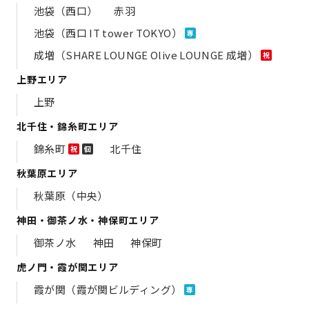
池袋（西口）
赤羽
池袋（西口 IT tower TOKYO）
専
成増（SHARE LOUNGE Olive LOUNGE 成増）
祝
上野エリア
上野
北千住・錦糸町エリア
錦糸町
北千住
祝
個
秋葉原エリア
秋葉原（中央）
神田・御茶ノ水・神保町エリア
御茶ノ水
神田
神保町
虎ノ門・霞が関エリア
霞が関（霞が関ビルディング）
専