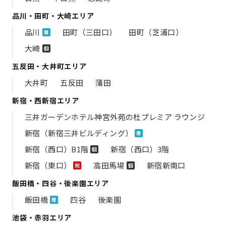
品川・田町・大崎エリア
品川
田町（三田口）
田町（芝浦口）
専
大崎
個
五反田・大井町エリア
大井町
五反田
蒲田
新宿・西新宿エリア
三井ガーデンホテル神宮外苑の​杜プレミア ラウンジ
新宿（新宿三井ビルディング）
専
新宿（西口）B1階
新宿（西口）3階
個
新宿（東口）
高田馬場
新宿新南口
祝
個
飯田橋・四谷・後楽園エリア
飯田橋
四谷
後楽園
専
池袋・赤羽エリア