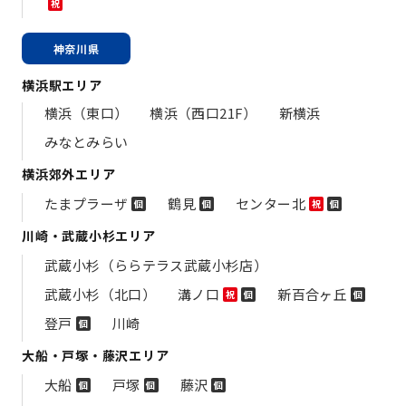
祝
神奈川県
横浜駅エリア
横浜（東口）
横浜（西口21F）
新横浜
みなとみらい
横浜郊外エリア
たまプラーザ
鶴見
センター北
個
個
祝
個
川崎・武蔵小杉エリア
武蔵小杉（ららテラス武蔵小杉店）
武蔵小杉（北口）
溝ノ口
新百合ヶ丘
祝
個
個
登戸
川崎
個
大船・戸塚・藤沢エリア
大船
戸塚
藤沢
個
個
個