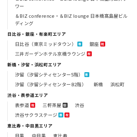
ワー
＆BIZ conference・＆BIZ lounge 日本橋髙島屋ビル
ディング
日比谷・銀座・有楽町エリア
日比谷（東京ミッドタウン）
銀座
専
祝
三井ガーデンホテル京橋ラウンジ
祝
新橋・汐留・浜松町エリア
汐留（汐留シティセンター5階）
専
汐留（汐留シティセンターB2階）
新橋
浜松町
渋谷・表参道エリア
表参道
三軒茶屋
渋谷
祝
個
渋谷サクラステージ
専
祝
恵比寿・中目黒エリア
目黒
中目黒
恵比寿