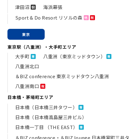
津田沼
海浜幕張
個
Sport & Do Resort リソルの森
他
祝
東京
東京駅（八重洲）・大手町エリア
大手町
八重洲（東京ミッドタウン）
専
専
八重洲北口
＆BIZ conference 東京ミッドタウン八重洲
八重洲南口
祝
日本橋・茅場町エリア
日本橋（日本橋三井タワー）
専
日本橋（日本橋高島屋三井ビル）
日本橋一丁目 （THE EAST）
専
＆BIZ conference・＆BIZ lounge 日本橋室町三井タ