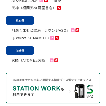
ATOMica 北九州
博多
他
祝
天神（福岡天神 蔦屋書店）
祝
熊本県
阿蘇くまもと空港「ラウンジASO」
他
祝
Q-Works KUMAMOTO
他
祝
宮崎県
宮崎（ATOMica宮崎）
他
祝