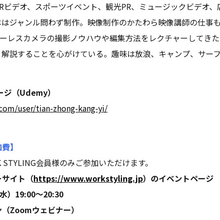
Rビデオ、スポーツイベント、観光PR、ミュージックビデオ、
本はジャンル問わず制作。映像制作のかたわら映像講師の仕事
ラーレスカメラの撮影ノウハウや編集方法をレクチャーしてき
く解説することを心がけている。趣味は放浪、キャンプ、サー
ジ（Udemy）
om/user/tian-zhong-kang-yi/
加費】
 STYLING会員様のみご参加いただけます。
ーサイト（
https://www.workstyling.jp
）のイベントページ
19:00～20:30
（Zoomウェビナー）