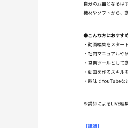
自分の武器となるは
機材やソフトから、
●こんな方におすす
・動画編集をスター
・社内マニュアルや
・営業ツールとして
・動画を作るスキル
・趣味でYouTub
※講師によるLIVE編
【講師
】