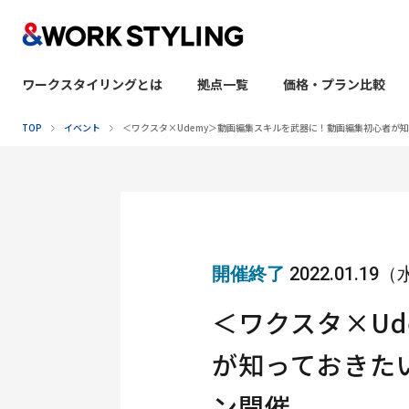
ワークスタイリングとは
拠点一覧
価格・プラン比較
本文へ移動
TOP
イベント
＜ワクスタ×Udemy＞動画編集スキルを武器に！動画編集初心者が
開催終了
2022.01.19
＜ワクスタ×U
が知っておきた
ン開催