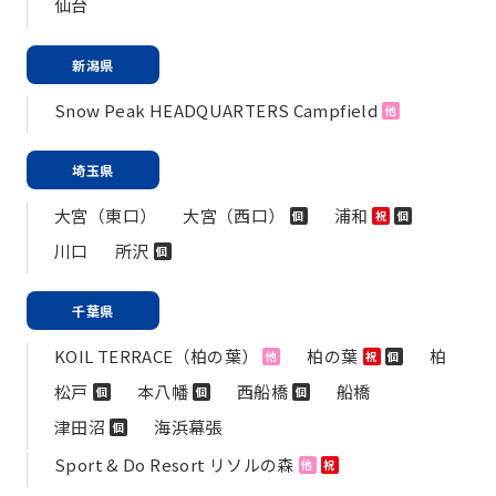
仙台
新潟県
Snow Peak HEADQUARTERS Campfield
他
埼玉県
大宮（東口）
大宮（西口）
浦和
個
祝
個
川口
所沢
個
千葉県
KOIL TERRACE（柏の葉）
柏の葉
柏
他
祝
個
松戸
本八幡
西船橋
船橋
個
個
個
津田沼
海浜幕張
個
Sport & Do Resort リソルの森
他
祝