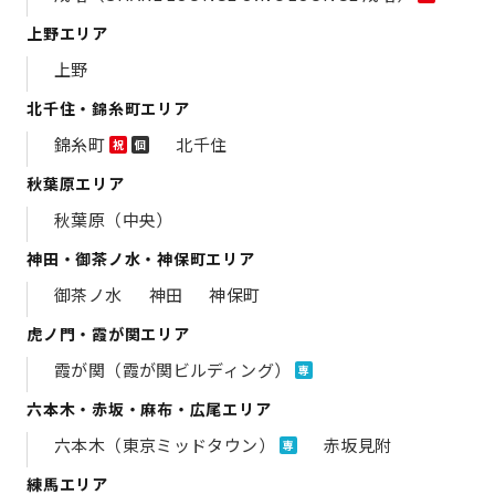
上野エリア
上野
北千住・錦糸町エリア
錦糸町
北千住
祝
個
秋葉原エリア
秋葉原（中央）
神田・御茶ノ水・神保町エリア
御茶ノ水
神田
神保町
虎ノ門・霞が関エリア
霞が関（霞が関ビルディング）
専
六本木・赤坂・麻布・広尾エリア
六本木（東京ミッドタウン）
赤坂見附
専
練馬エリア