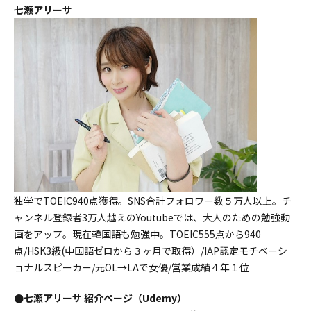
七瀬アリーサ
独学でTOEIC940点獲得。SNS合計フォロワー数５万人以上。チ
ャンネル登録者3万人越えのYoutubeでは、大人のための勉強動
画をアップ。現在韓国語も勉強中。TOEIC555点から940
点/HSK3級(中国語ゼロから３ヶ月で取得）/IAP認定モチベーシ
ョナルスピーカー/元OL→LAで女優/営業成績４年１位
●七瀬アリーサ 紹介ページ（Udemy）