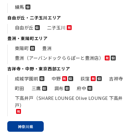
練馬
個
自由が丘・二子玉川エリア
自由が丘
二子玉川
個
祝
豊洲・東陽町エリア
東陽町
豊洲
個
豊洲（アーバンドックららぽーと豊洲店）
祝
個
吉祥寺・中野・東京西部エリア
成城学園前
中野
荻窪
吉祥寺
個
祝
個
祝
個
町田
三鷹
調布
府中
個
個
個
下高井戸（SHARE LOUNGE Olive LOUNGE 下高井
戸）
祝
神奈川県