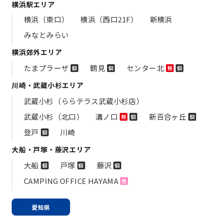
横浜駅エリア
横浜（東口）
横浜（西口21F）
新横浜
みなとみらい
横浜郊外エリア
たまプラーザ
鶴見
センター北
個
個
祝
個
川崎・武蔵小杉エリア
武蔵小杉（ららテラス武蔵小杉店）
武蔵小杉（北口）
溝ノ口
新百合ヶ丘
祝
個
個
登戸
川崎
個
大船・戸塚・藤沢エリア
大船
戸塚
藤沢
個
個
個
CAMPING OFFICE HAYAMA
他
愛知県