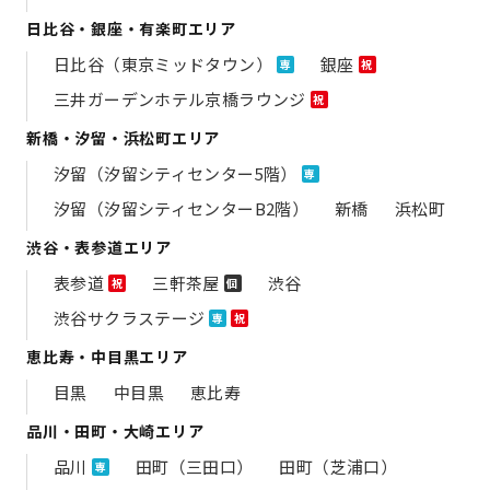
日比谷・銀座・有楽町エリア
日比谷（東京ミッドタウン）
銀座
専
祝
三井ガーデンホテル京橋ラウンジ
祝
新橋・汐留・浜松町エリア
汐留（汐留シティセンター5階）
専
汐留（汐留シティセンターB2階）
新橋
浜松町
渋谷・表参道エリア
表参道
三軒茶屋
渋谷
祝
個
渋谷サクラステージ
専
祝
恵比寿・中目黒エリア
目黒
中目黒
恵比寿
品川・田町・大崎エリア
品川
田町（三田口）
田町（芝浦口）
専