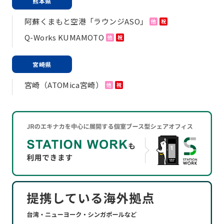
熊本県
阿蘇くまもと空港「ラウンジASO」
他
祝
Q-Works KUMAMOTO
他
祝
宮崎県
宮崎（ATOMica宮崎）
他
祝