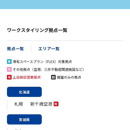
ワークスタイリング拠点一覧
拠点一覧
エリア一覧
専有スペースプラン（FLEX）対象拠点
専
その他拠点（空港、三井不動産関連施設など）
他
土日祝日営業拠点
個室のみの拠点
祝
個
北海道
札幌
新千歳空港
祝
宮城県