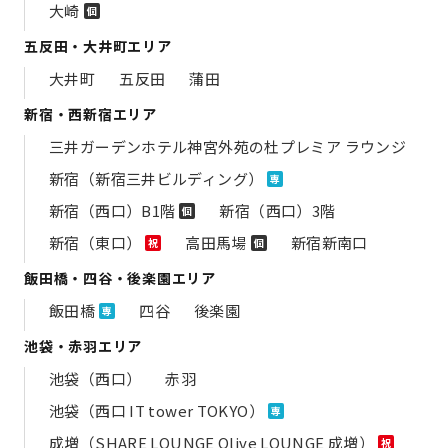
大崎
個
五反田・大井町エリア
大井町
五反田
蒲田
新宿・西新宿エリア
三井ガーデンホテル神宮外苑の​杜プレミア ラウンジ
新宿（新宿三井ビルディング）
専
新宿（西口）B1階
新宿（西口）3階
個
新宿（東口）
高田馬場
新宿新南口
祝
個
飯田橋・四谷・後楽園エリア
飯田橋
四谷
後楽園
専
池袋・赤羽エリア
池袋（西口）
赤羽
池袋（西口 IT tower TOKYO）
専
成増（SHARE LOUNGE Olive LOUNGE 成増）
祝