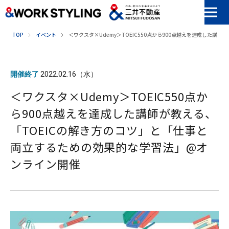
本文へ移動
TOP
イベント
＜ワクスタ×Udemy＞TOEIC550点から900点越えを達成した
開催終了
2022.02.16（水）
＜ワクスタ×Udemy＞TOEIC550点か
ら900点越えを達成した講師が教える、
「TOEICの解き方のコツ」と「仕事と
両立するための効果的な学習法」@オ
ンライン開催