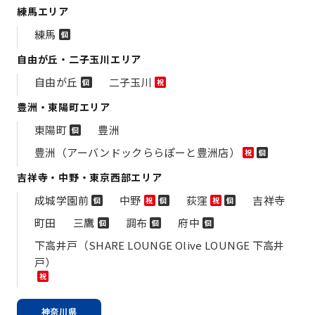
練馬エリア
練馬
個
自由が丘・二子玉川エリア
自由が丘
二子玉川
個
祝
豊洲・東陽町エリア
東陽町
豊洲
個
豊洲（アーバンドックららぽーと豊洲店）
祝
個
吉祥寺・中野・東京西部エリア
成城学園前
中野
荻窪
吉祥寺
個
祝
個
祝
個
町田
三鷹
調布
府中
個
個
個
下高井戸（SHARE LOUNGE Olive LOUNGE 下高井
戸）
祝
神奈川県