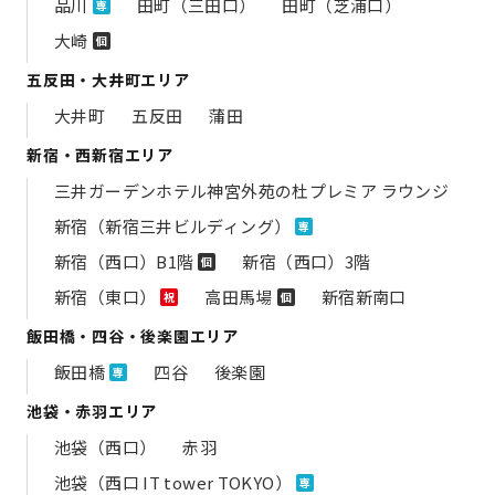
品川
田町（三田口）
田町（芝浦口）
専
大崎
個
五反田・大井町エリア
大井町
五反田
蒲田
新宿・西新宿エリア
三井ガーデンホテル神宮外苑の​杜プレミア ラウンジ
新宿（新宿三井ビルディング）
専
新宿（西口）B1階
新宿（西口）3階
個
新宿（東口）
高田馬場
新宿新南口
祝
個
飯田橋・四谷・後楽園エリア
飯田橋
四谷
後楽園
専
池袋・赤羽エリア
池袋（西口）
赤羽
池袋（西口 IT tower TOKYO）
専