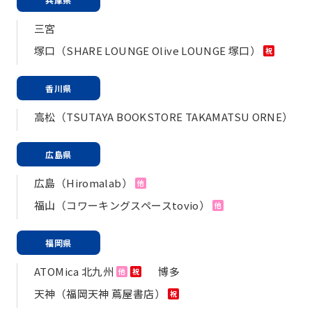
三宮
塚口（SHARE LOUNGE Olive LOUNGE 塚口）
祝
香川県
高松（TSUTAYA BOOKSTORE TAKAMATSU ORNE）
広島県
広島（Hiromalab）
他
福山（コワーキングスペースtovio）
他
福岡県
ATOMica 北九州
博多
他
祝
天神（福岡天神 蔦屋書店）
祝