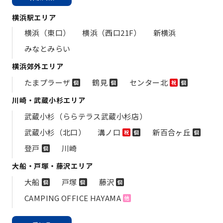
横浜駅エリア
横浜（東口）
横浜（西口21F）
新横浜
みなとみらい
横浜郊外エリア
たまプラーザ
鶴見
センター北
個
個
祝
個
川崎・武蔵小杉エリア
武蔵小杉（ららテラス武蔵小杉店）
武蔵小杉（北口）
溝ノ口
新百合ヶ丘
祝
個
個
登戸
川崎
個
大船・戸塚・藤沢エリア
大船
戸塚
藤沢
個
個
個
CAMPING OFFICE HAYAMA
他