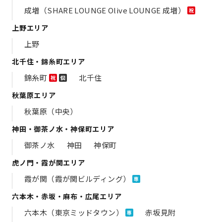
成増（SHARE LOUNGE Olive LOUNGE 成増）
祝
上野エリア
上野
北千住・錦糸町エリア
錦糸町
北千住
祝
個
秋葉原エリア
秋葉原（中央）
神田・御茶ノ水・神保町エリア
御茶ノ水
神田
神保町
虎ノ門・霞が関エリア
霞が関（霞が関ビルディング）
専
六本木・赤坂・麻布・広尾エリア
六本木（東京ミッドタウン）
赤坂見附
専