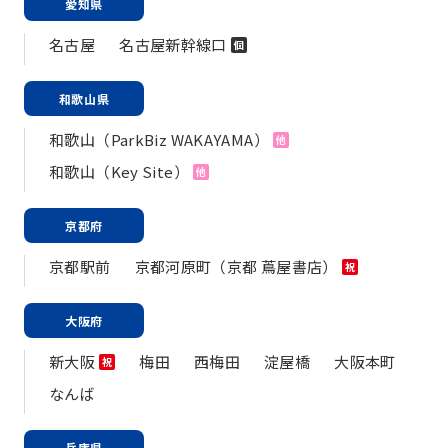
愛知県
名古屋
名古屋新幹線口
個
和歌山県
和歌山（ParkBiz WAKAYAMA）
他
和歌山（Key Site）
他
京都府
京都駅前
京都河原町（京都 蔦屋書店）
祝
大阪府
新大阪
梅田
西梅田
淀屋橋
大阪本町
祝
なんば
兵庫県