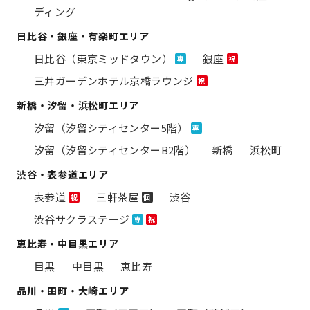
ディング
日比谷・銀座・有楽町エリア
日比谷（東京ミッドタウン）
銀座
専
祝
三井ガーデンホテル京橋ラウンジ
祝
新橋・汐留・浜松町エリア
汐留（汐留シティセンター5階）
専
汐留（汐留シティセンターB2階）
新橋
浜松町
渋谷・表参道エリア
表参道
三軒茶屋
渋谷
祝
個
渋谷サクラステージ
専
祝
恵比寿・中目黒エリア
目黒
中目黒
恵比寿
品川・田町・大崎エリア