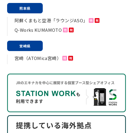
熊本県
阿蘇くまもと空港「ラウンジASO」
他
祝
Q-Works KUMAMOTO
他
祝
宮崎県
宮崎（ATOMica宮崎）
他
祝