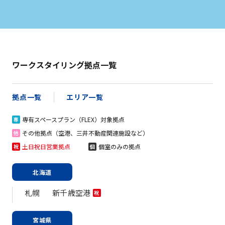
ワークスタイリング拠点一覧
拠点一覧
エリア一覧
専有スペースプラン（FLEX）対象拠点
専
その他拠点（空港、三井不動産関連施設など）
他
土日祝日営業拠点
個室のみの拠点
祝
個
北海道
札幌
新千歳空港
祝
宮城県