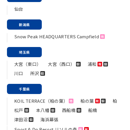
仙台
新潟県
Snow Peak HEADQUARTERS Campfield
他
埼玉県
大宮（東口）
大宮（西口）
浦和
個
祝
個
川口
所沢
個
千葉県
KOIL TERRACE（柏の葉）
柏の葉
柏
他
祝
個
松戸
本八幡
西船橋
船橋
個
個
個
津田沼
海浜幕張
個
Sport & Do Resort リソルの森
他
祝