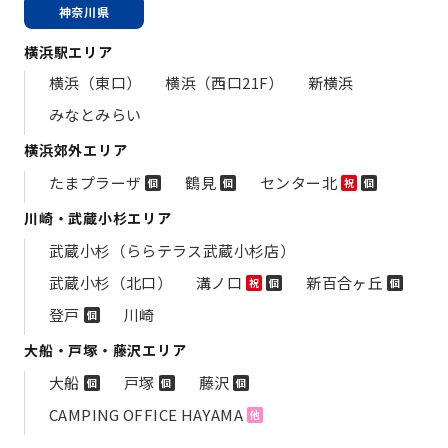
神奈川県
横浜駅エリア
横浜（東口）
横浜（西口21F）
新横浜
みなとみらい
横浜郊外エリア
たまプラーザ
鶴見
センター北
個
個
祝
個
川崎・武蔵小杉エリア
武蔵小杉（ららテラス武蔵小杉店）
武蔵小杉（北口）
溝ノ口
新百合ヶ丘
祝
個
個
登戸
川崎
個
大船・戸塚・藤沢エリア
大船
戸塚
藤沢
個
個
個
CAMPING OFFICE HAYAMA
他