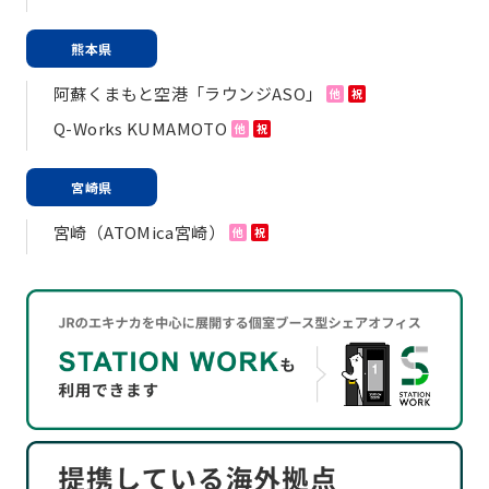
熊本県
阿蘇くまもと空港「ラウンジASO」
他
祝
Q-Works KUMAMOTO
他
祝
宮崎県
宮崎（ATOMica宮崎）
他
祝