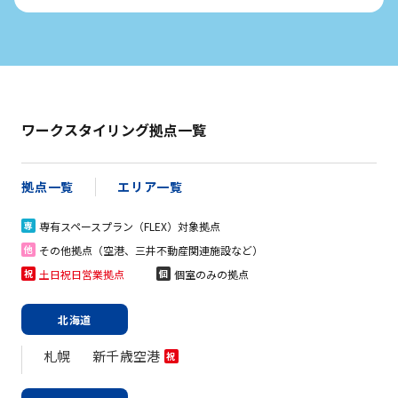
ワークスタイリング拠点一覧
拠点一覧
エリア一覧
専有スペースプラン（FLEX）対象拠点
専
その他拠点（空港、三井不動産関連施設など）
他
土日祝日営業拠点
個室のみの拠点
祝
個
北海道
札幌
新千歳空港
祝