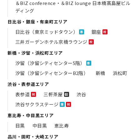
＆BIZ conference・＆BIZ lounge 日本橋髙島屋ビル
ディング
日比谷・銀座・有楽町エリア
日比谷（東京ミッドタウン）
銀座
専
祝
三井ガーデンホテル京橋ラウンジ
祝
新橋・汐留・浜松町エリア
汐留（汐留シティセンター5階）
専
汐留（汐留シティセンターB2階）
新橋
浜松町
渋谷・表参道エリア
表参道
三軒茶屋
渋谷
祝
個
渋谷サクラステージ
専
祝
恵比寿・中目黒エリア
目黒
中目黒
恵比寿
品川・田町・大崎エリア