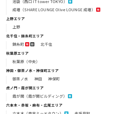
池袋（西口 IT tower TOKYO）
専
成増（SHARE LOUNGE Olive LOUNGE 成増）
祝
上野エリア
上野
北千住・錦糸町エリア
錦糸町
北千住
祝
個
秋葉原エリア
秋葉原（中央）
神田・御茶ノ水・神保町エリア
御茶ノ水
神田
神保町
虎ノ門・霞が関エリア
霞が関（霞が関ビルディング）
専
六本木・赤坂・麻布・広尾エリア
六本木（東京ミッドタウン）
赤坂見附
専