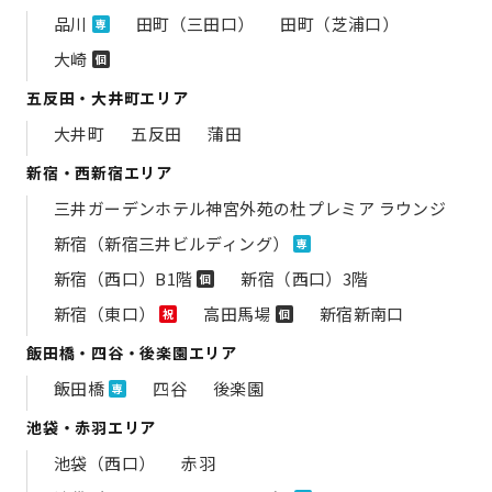
品川
田町（三田口）
田町（芝浦口）
専
大崎
個
五反田・大井町エリア
大井町
五反田
蒲田
新宿・西新宿エリア
三井ガーデンホテル神宮外苑の​杜プレミア ラウンジ
新宿（新宿三井ビルディング）
専
新宿（西口）B1階
新宿（西口）3階
個
新宿（東口）
高田馬場
新宿新南口
祝
個
飯田橋・四谷・後楽園エリア
飯田橋
四谷
後楽園
専
池袋・赤羽エリア
池袋（西口）
赤羽