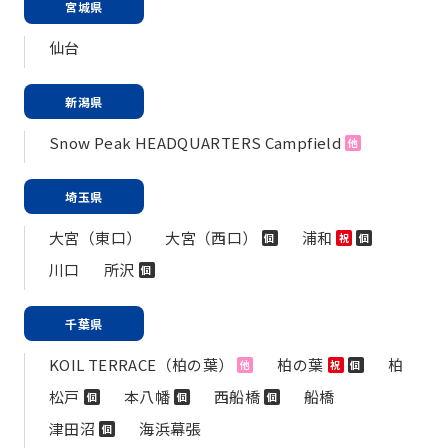
宮城県
仙台
新潟県
Snow Peak HEADQUARTERS Campfield
他
埼玉県
大宮（東口）
大宮（西口）
浦和
個
祝
個
川口
所沢
個
千葉県
KOIL TERRACE（柏の葉）
柏の葉
柏
他
祝
個
松戸
本八幡
西船橋
船橋
個
個
個
津田沼
海浜幕張
個