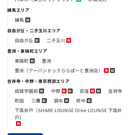
練馬エリア
練馬
個
自由が丘・二子玉川エリア
自由が丘
二子玉川
個
祝
豊洲・東陽町エリア
東陽町
豊洲
個
豊洲（アーバンドックららぽーと豊洲店）
祝
個
吉祥寺・中野・東京西部エリア
成城学園前
中野
荻窪
吉祥寺
個
祝
個
祝
個
町田
三鷹
調布
府中
個
個
個
下高井戸（SHARE LOUNGE Olive LOUNGE 下高井
戸）
祝