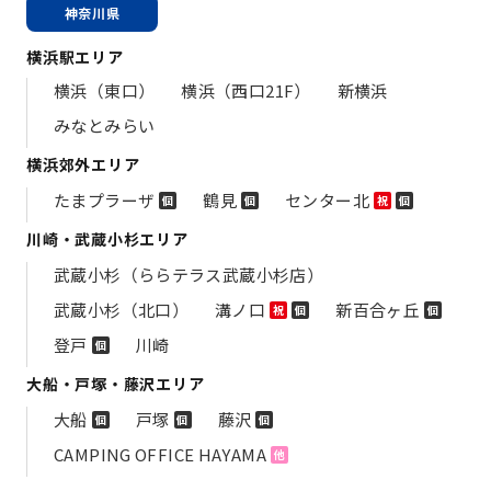
神奈川県
横浜駅エリア
横浜（東口）
横浜（西口21F）
新横浜
みなとみらい
横浜郊外エリア
たまプラーザ
鶴見
センター北
個
個
祝
個
川崎・武蔵小杉エリア
武蔵小杉（ららテラス武蔵小杉店）
武蔵小杉（北口）
溝ノ口
新百合ヶ丘
祝
個
個
登戸
川崎
個
大船・戸塚・藤沢エリア
大船
戸塚
藤沢
個
個
個
CAMPING OFFICE HAYAMA
他