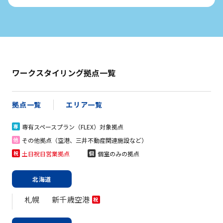
ワークスタイリング拠点一覧
拠点一覧
エリア一覧
専有スペースプラン（FLEX）対象拠点
専
その他拠点（空港、三井不動産関連施設など）
他
土日祝日営業拠点
個室のみの拠点
祝
個
北海道
札幌
新千歳空港
祝