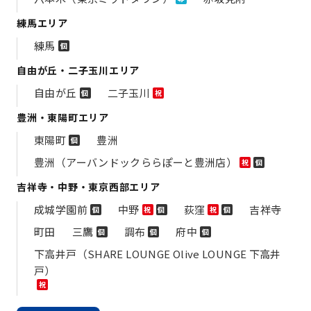
練馬エリア
練馬
個
自由が丘・二子玉川エリア
自由が丘
二子玉川
個
祝
豊洲・東陽町エリア
東陽町
豊洲
個
豊洲（アーバンドックららぽーと豊洲店）
祝
個
吉祥寺・中野・東京西部エリア
成城学園前
中野
荻窪
吉祥寺
個
祝
個
祝
個
町田
三鷹
調布
府中
個
個
個
下高井戸（SHARE LOUNGE Olive LOUNGE 下高井
戸）
祝