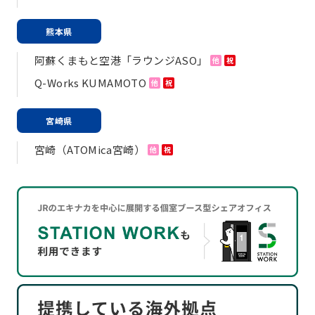
熊本県
阿蘇くまもと空港「ラウンジASO」
他
祝
Q-Works KUMAMOTO
他
祝
宮崎県
宮崎（ATOMica宮崎）
他
祝