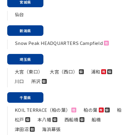
宮城県
仙台
新潟県
Snow Peak HEADQUARTERS Campfield
他
埼玉県
大宮（東口）
大宮（西口）
浦和
個
祝
個
川口
所沢
個
千葉県
KOIL TERRACE（柏の葉）
柏の葉
柏
他
祝
個
松戸
本八幡
西船橋
船橋
個
個
個
津田沼
海浜幕張
個