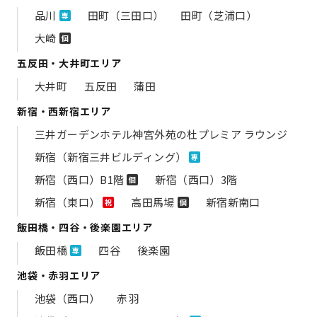
品川
田町（三田口）
田町（芝浦口）
専
大崎
個
五反田・大井町エリア
大井町
五反田
蒲田
新宿・西新宿エリア
三井ガーデンホテル神宮外苑の​杜プレミア ラウンジ
新宿（新宿三井ビルディング）
専
新宿（西口）B1階
新宿（西口）3階
個
新宿（東口）
高田馬場
新宿新南口
祝
個
飯田橋・四谷・後楽園エリア
飯田橋
四谷
後楽園
専
池袋・赤羽エリア
池袋（西口）
赤羽