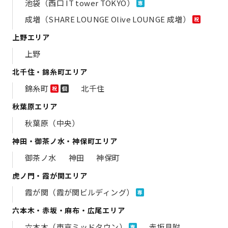
池袋（西口 IT tower TOKYO）
専
成増（SHARE LOUNGE Olive LOUNGE 成増）
祝
上野エリア
上野
北千住・錦糸町エリア
錦糸町
北千住
祝
個
秋葉原エリア
秋葉原（中央）
神田・御茶ノ水・神保町エリア
御茶ノ水
神田
神保町
虎ノ門・霞が関エリア
霞が関（霞が関ビルディング）
専
六本木・赤坂・麻布・広尾エリア
六本木（東京ミッドタウン）
赤坂見附
専