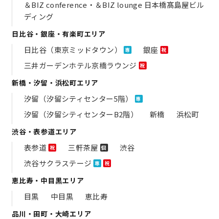
＆BIZ conference・＆BIZ lounge 日本橋髙島屋ビル
ディング
日比谷・銀座・有楽町エリア
日比谷（東京ミッドタウン）
銀座
専
祝
三井ガーデンホテル京橋ラウンジ
祝
新橋・汐留・浜松町エリア
汐留（汐留シティセンター5階）
専
汐留（汐留シティセンターB2階）
新橋
浜松町
渋谷・表参道エリア
表参道
三軒茶屋
渋谷
祝
個
渋谷サクラステージ
専
祝
恵比寿・中目黒エリア
目黒
中目黒
恵比寿
品川・田町・大崎エリア