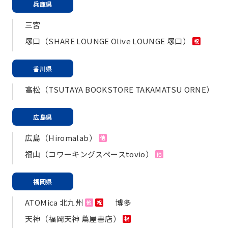
兵庫県
三宮
塚口（SHARE LOUNGE Olive LOUNGE 塚口）
祝
香川県
高松（TSUTAYA BOOKSTORE TAKAMATSU ORNE）
広島県
広島（Hiromalab）
他
福山（コワーキングスペースtovio）
他
福岡県
ATOMica 北九州
博多
他
祝
天神（福岡天神 蔦屋書店）
祝