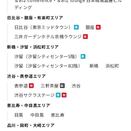
＆BIZ conference・＆BIZ lounge 日本橋髙島屋ビル
ディング
日比谷・銀座・有楽町エリア
日比谷（東京ミッドタウン）
銀座
専
祝
三井ガーデンホテル京橋ラウンジ
祝
新橋・汐留・浜松町エリア
汐留（汐留シティセンター5階）
専
汐留（汐留シティセンターB2階）
新橋
浜松町
渋谷・表参道エリア
表参道
三軒茶屋
渋谷
祝
個
渋谷サクラステージ
専
祝
恵比寿・中目黒エリア
目黒
中目黒
恵比寿
品川・田町・大崎エリア