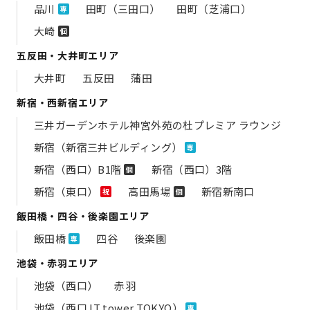
品川
田町（三田口）
田町（芝浦口）
専
大崎
個
五反田・大井町エリア
大井町
五反田
蒲田
新宿・西新宿エリア
三井ガーデンホテル神宮外苑の​杜プレミア ラウンジ
新宿（新宿三井ビルディング）
専
新宿（西口）B1階
新宿（西口）3階
個
新宿（東口）
高田馬場
新宿新南口
祝
個
飯田橋・四谷・後楽園エリア
飯田橋
四谷
後楽園
専
池袋・赤羽エリア
池袋（西口）
赤羽
池袋（西口 IT tower TOKYO）
専