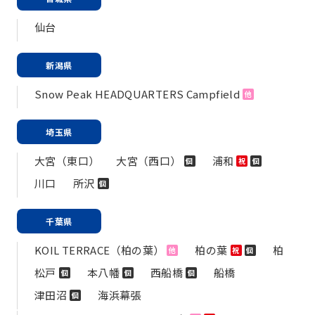
仙台
新潟県
Snow Peak HEADQUARTERS Campfield
他
埼玉県
大宮（東口）
大宮（西口）
浦和
個
祝
個
川口
所沢
個
千葉県
KOIL TERRACE（柏の葉）
柏の葉
柏
他
祝
個
松戸
本八幡
西船橋
船橋
個
個
個
津田沼
海浜幕張
個