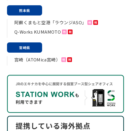
熊本県
阿蘇くまもと空港「ラウンジASO」
他
祝
Q-Works KUMAMOTO
他
祝
宮崎県
宮崎（ATOMica宮崎）
他
祝