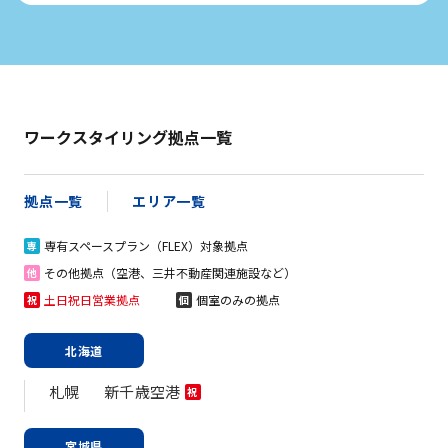
ワークスタイリング拠点一覧
拠点一覧
エリア一覧
専有スペースプラン（FLEX）対象拠点
専
その他拠点（空港、三井不動産関連施設など）
他
土日祝日営業拠点
個室のみの拠点
祝
個
北海道
札幌
新千歳空港
祝
宮城県