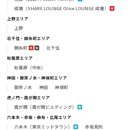
成増（SHARE LOUNGE Olive LOUNGE 成増）
祝
上野エリア
上野
北千住・錦糸町エリア
錦糸町
北千住
祝
個
秋葉原エリア
秋葉原（中央）
神田・御茶ノ水・神保町エリア
御茶ノ水
神田
神保町
虎ノ門・霞が関エリア
霞が関（霞が関ビルディング）
専
六本木・赤坂・麻布・広尾エリア
六本木（東京ミッドタウン）
赤坂見附
専