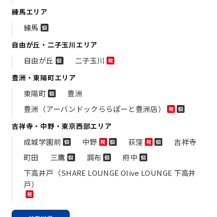
練馬エリア
練馬
個
自由が丘・二子玉川エリア
自由が丘
二子玉川
個
祝
豊洲・東陽町エリア
東陽町
豊洲
個
豊洲（アーバンドックららぽーと豊洲店）
祝
個
吉祥寺・中野・東京西部エリア
成城学園前
中野
荻窪
吉祥寺
個
祝
個
祝
個
町田
三鷹
調布
府中
個
個
個
下高井戸（SHARE LOUNGE Olive LOUNGE 下高井
戸）
祝