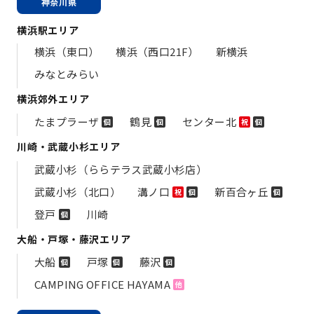
神奈川県
横浜駅エリア
横浜（東口）
横浜（西口21F）
新横浜
みなとみらい
横浜郊外エリア
たまプラーザ
鶴見
センター北
個
個
祝
個
川崎・武蔵小杉エリア
武蔵小杉（ららテラス武蔵小杉店）
武蔵小杉（北口）
溝ノ口
新百合ヶ丘
祝
個
個
登戸
川崎
個
大船・戸塚・藤沢エリア
大船
戸塚
藤沢
個
個
個
CAMPING OFFICE HAYAMA
他