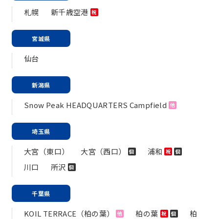
札幌
新千歳空港
祝
宮城県
仙台
新潟県
Snow Peak HEADQUARTERS Campfield
他
埼玉県
大宮（東口）
大宮（西口）
浦和
個
祝
個
川口
所沢
個
千葉県
KOIL TERRACE（柏の葉）
柏の葉
柏
他
祝
個