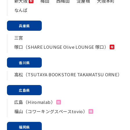
新大阪
梅田
西梅田
淀屋橋
大阪本町
祝
なんば
兵庫県
三宮
塚口（SHARE LOUNGE Olive LOUNGE 塚口）
祝
香川県
高松（TSUTAYA BOOKSTORE TAKAMATSU ORNE）
広島県
広島（Hiromalab）
他
福山（コワーキングスペースtovio）
他
福岡県