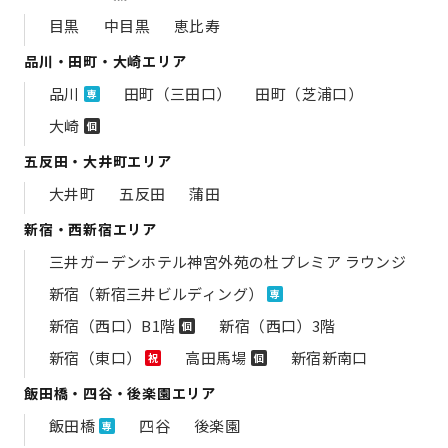
目黒
中目黒
恵比寿
品川・田町・大崎エリア
品川
田町（三田口）
田町（芝浦口）
専
大崎
個
五反田・大井町エリア
大井町
五反田
蒲田
新宿・西新宿エリア
三井ガーデンホテル神宮外苑の​杜プレミア ラウンジ
新宿（新宿三井ビルディング）
専
新宿（西口）B1階
新宿（西口）3階
個
新宿（東口）
高田馬場
新宿新南口
祝
個
飯田橋・四谷・後楽園エリア
飯田橋
四谷
後楽園
専