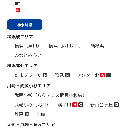
戸）
祝
神奈川県
横浜駅エリア
横浜（東口）
横浜（西口21F）
新横浜
みなとみらい
横浜郊外エリア
たまプラーザ
鶴見
センター北
個
個
祝
個
川崎・武蔵小杉エリア
武蔵小杉（ららテラス武蔵小杉店）
武蔵小杉（北口）
溝ノ口
新百合ヶ丘
祝
個
個
登戸
川崎
個
大船・戸塚・藤沢エリア