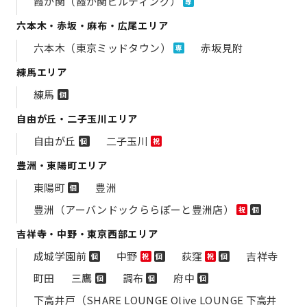
霞が関（霞が関ビルディング）
専
六本木・赤坂・麻布・広尾エリア
六本木（東京ミッドタウン）
赤坂見附
専
練馬エリア
練馬
個
自由が丘・二子玉川エリア
自由が丘
二子玉川
個
祝
豊洲・東陽町エリア
東陽町
豊洲
個
豊洲（アーバンドックららぽーと豊洲店）
祝
個
吉祥寺・中野・東京西部エリア
成城学園前
中野
荻窪
吉祥寺
個
祝
個
祝
個
町田
三鷹
調布
府中
個
個
個
下高井戸（SHARE LOUNGE Olive LOUNGE 下高井