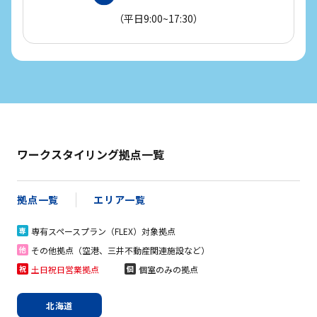
（平日9:00~17:30）
ワークスタイリング拠点一覧
拠点一覧
エリア一覧
専有スペースプラン（FLEX）対象拠点
専
その他拠点（空港、三井不動産関連施設など）
他
土日祝日営業拠点
個室のみの拠点
祝
個
北海道