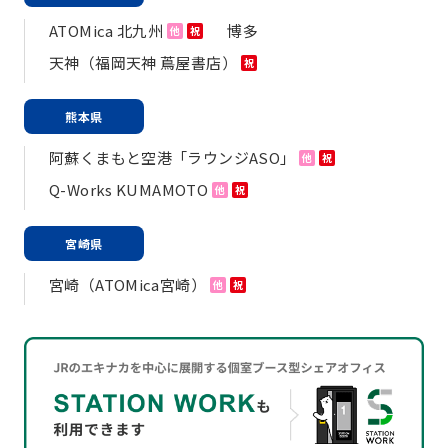
ATOMica 北九州
博多
他
祝
天神（福岡天神 蔦屋書店）
祝
熊本県
阿蘇くまもと空港「ラウンジASO」
他
祝
Q-Works KUMAMOTO
他
祝
宮崎県
宮崎（ATOMica宮崎）
他
祝