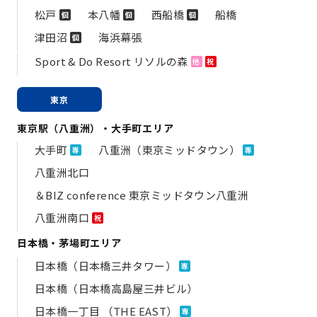
松戸
本八幡
西船橋
船橋
個
個
個
津田沼
海浜幕張
個
Sport & Do Resort リソルの森
他
祝
東京
東京駅（八重洲）・大手町エリア
大手町
八重洲（東京ミッドタウン）
専
専
八重洲北口
＆BIZ conference 東京ミッドタウン八重洲
八重洲南口
祝
日本橋・茅場町エリア
日本橋（日本橋三井タワー）
専
日本橋（日本橋高島屋三井ビル）
日本橋一丁目 （THE EAST）
専