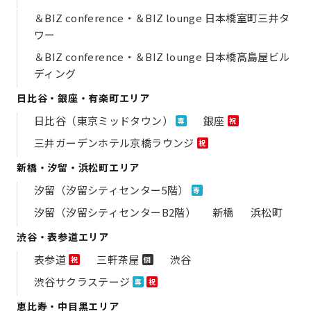
＆BIZ conference・＆BIZ lounge 日本橋室町三井タ
ワー
＆BIZ conference・＆BIZ lounge 日本橋髙島屋ビル
ディング
日比谷・銀座・有楽町エリア
日比谷（東京ミッドタウン）
銀座
専
祝
三井ガーデンホテル京橋ラウンジ
祝
新橋・汐留・浜松町エリア
汐留（汐留シティセンター5階）
専
汐留（汐留シティセンターB2階）
新橋
浜松町
渋谷・表参道エリア
表参道
三軒茶屋
渋谷
祝
個
渋谷サクラステージ
専
祝
恵比寿・中目黒エリア