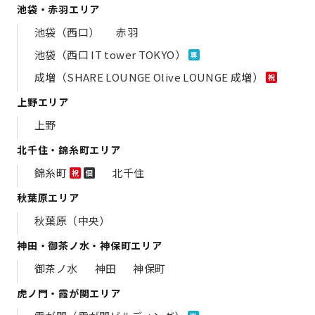
池袋・赤羽エリア
池袋（西口）
赤羽
池袋（西口 IT tower TOKYO）
専
成増（SHARE LOUNGE Olive LOUNGE 成増）
祝
上野エリア
上野
北千住・錦糸町エリア
錦糸町
北千住
祝
個
秋葉原エリア
秋葉原（中央）
神田・御茶ノ水・神保町エリア
御茶ノ水
神田
神保町
虎ノ門・霞が関エリア