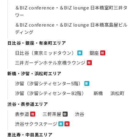
＆BIZ conference・＆BIZ lounge 日本橋室町三井タ
ワー
＆BIZ conference・＆BIZ lounge 日本橋髙島屋ビル
ディング
日比谷・銀座・有楽町エリア
日比谷（東京ミッドタウン）
銀座
専
祝
三井ガーデンホテル京橋ラウンジ
祝
新橋・汐留・浜松町エリア
汐留（汐留シティセンター5階）
専
汐留（汐留シティセンターB2階）
新橋
浜松町
渋谷・表参道エリア
表参道
三軒茶屋
渋谷
祝
個
渋谷サクラステージ
専
祝
恵比寿・中目黒エリア