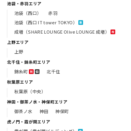
池袋・赤羽エリア
池袋（西口）
赤羽
池袋（西口 IT tower TOKYO）
専
成増（SHARE LOUNGE Olive LOUNGE 成増）
祝
上野エリア
上野
北千住・錦糸町エリア
錦糸町
北千住
祝
個
秋葉原エリア
秋葉原（中央）
神田・御茶ノ水・神保町エリア
御茶ノ水
神田
神保町
虎ノ門・霞が関エリア