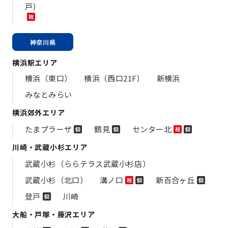
戸）
祝
神奈川県
横浜駅エリア
横浜（東口）
横浜（西口21F）
新横浜
みなとみらい
横浜郊外エリア
たまプラーザ
鶴見
センター北
個
個
祝
個
川崎・武蔵小杉エリア
武蔵小杉（ららテラス武蔵小杉店）
武蔵小杉（北口）
溝ノ口
新百合ヶ丘
祝
個
個
登戸
川崎
個
大船・戸塚・藤沢エリア