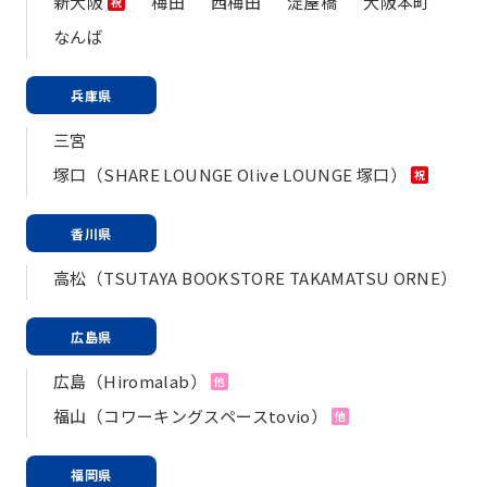
新大阪
梅田
西梅田
淀屋橋
大阪本町
祝
なんば
兵庫県
三宮
塚口（SHARE LOUNGE Olive LOUNGE 塚口）
祝
香川県
高松（TSUTAYA BOOKSTORE TAKAMATSU ORNE）
広島県
広島（Hiromalab）
他
福山（コワーキングスペースtovio）
他
福岡県