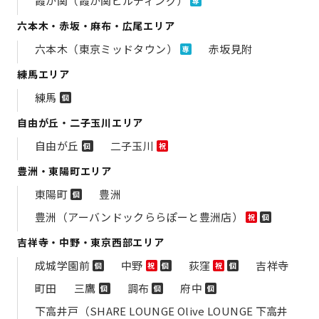
霞が関（霞が関ビルディング）
専
六本木・赤坂・麻布・広尾エリア
六本木（東京ミッドタウン）
赤坂見附
専
練馬エリア
練馬
個
自由が丘・二子玉川エリア
自由が丘
二子玉川
個
祝
豊洲・東陽町エリア
東陽町
豊洲
個
豊洲（アーバンドックららぽーと豊洲店）
祝
個
吉祥寺・中野・東京西部エリア
成城学園前
中野
荻窪
吉祥寺
個
祝
個
祝
個
町田
三鷹
調布
府中
個
個
個
下高井戸（SHARE LOUNGE Olive LOUNGE 下高井