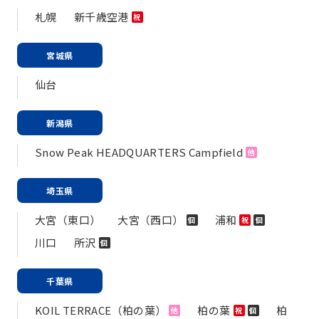
札幌
新千歳空港
祝
宮城県
仙台
新潟県
Snow Peak HEADQUARTERS Campfield
他
埼玉県
大宮（東口）
大宮（西口）
浦和
個
祝
個
川口
所沢
個
千葉県
KOIL TERRACE（柏の葉）
柏の葉
柏
他
祝
個