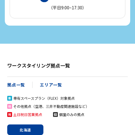
（平日9:00~17:30）
ワークスタイリング拠点一覧
拠点一覧
エリア一覧
専有スペースプラン（FLEX）対象拠点
専
その他拠点（空港、三井不動産関連施設など）
他
土日祝日営業拠点
個室のみの拠点
祝
個
北海道