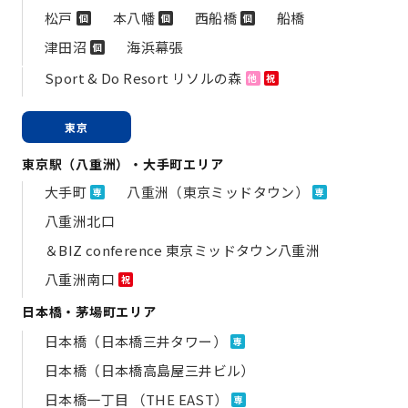
松戸
本八幡
西船橋
船橋
個
個
個
津田沼
海浜幕張
個
Sport & Do Resort リソルの森
他
祝
東京
東京駅（八重洲）・大手町エリア
大手町
八重洲（東京ミッドタウン）
専
専
八重洲北口
＆BIZ conference 東京ミッドタウン八重洲
八重洲南口
祝
日本橋・茅場町エリア
日本橋（日本橋三井タワー）
専
日本橋（日本橋高島屋三井ビル）
日本橋一丁目 （THE EAST）
専