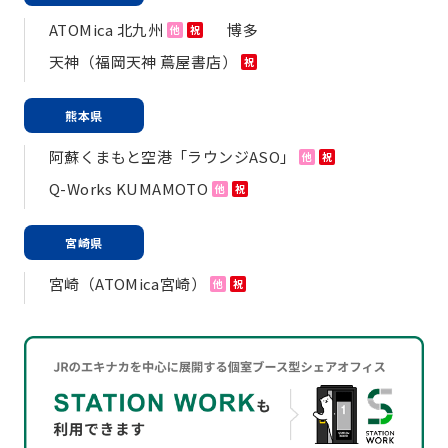
ATOMica 北九州
博多
他
祝
天神（福岡天神 蔦屋書店）
祝
熊本県
阿蘇くまもと空港「ラウンジASO」
他
祝
Q-Works KUMAMOTO
他
祝
宮崎県
宮崎（ATOMica宮崎）
他
祝