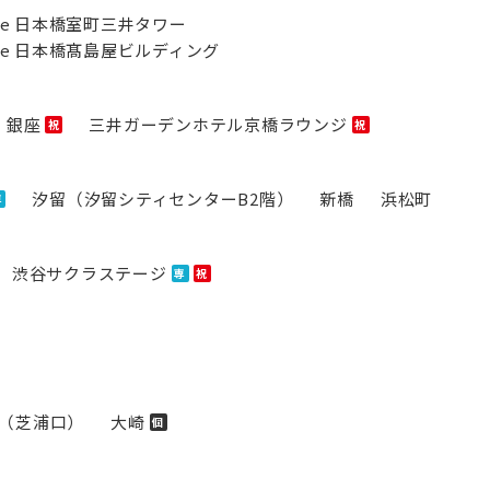
ounge 日本橋室町三井タワー
lounge 日本橋髙島屋ビルディング
銀座
三井ガーデンホテル京橋ラウンジ
祝
祝
汐留（汐留シティセンターB2階）
新橋
浜松町
専
渋谷サクラステージ
専
祝
（芝浦口）
大崎
個