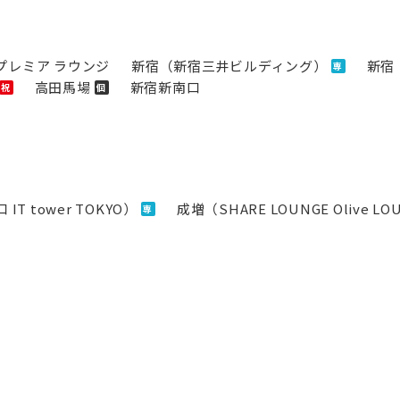
プレミア ラウンジ
新宿（新宿三井ビルディング）
新宿
専
高田馬場
新宿新南口
祝
個
IT tower TOKYO）
成増（SHARE LOUNGE Olive L
専