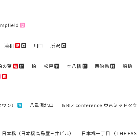
mpfield
他
浦和
川口
所沢
祝
個
個
柏の葉
柏
松戸
本八幡
西船橋
船橋
祝
個
個
個
個
祝
タウン）
八重洲北口
＆BIZ conference 東京ミッド
専
日本橋（日本橋高島屋三井ビル）
日本橋一丁目 （THE EA