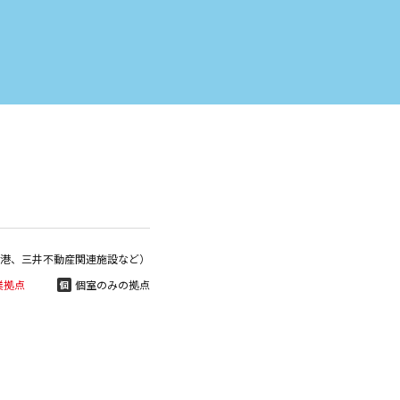
港、三井不動産関連施設など）
業拠点
個室のみの拠点
個