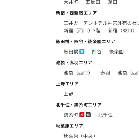
大井町
五反田
蒲田
新宿・西新宿エリア
三井ガーデンホテル神宮外苑の​杜
新宿（西口）3階
新宿（東口）
飯田橋・四谷・後楽園エリア
飯田橋
四谷
後楽園
専
池袋・赤羽エリア
池袋（西口）
赤羽
池袋（西口 
上野エリア
上野
北千住・錦糸町エリア
錦糸町
北千住
祝
個
秋葉原エリア
秋葉原（中央）