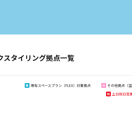
クスタイリング拠点一覧
専有スペースプラン（FLEX）対象拠点
その他拠点（空
専
他
土日祝日営
祝