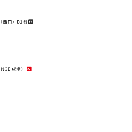
（西口）B1階
個
OUNGE 成増）
祝