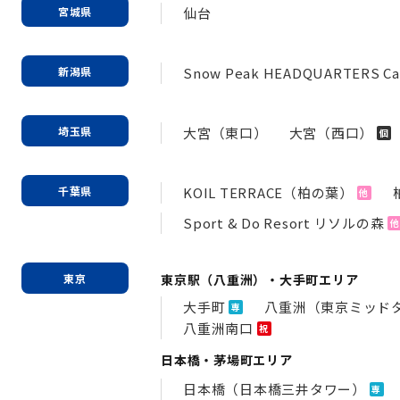
宮城県
仙台
新潟県
Snow Peak HEADQUARTERS Ca
埼玉県
大宮（東口）
大宮（西口）
個
千葉県
KOIL TERRACE（柏の葉）
他
Sport & Do Resort リソルの森
他
東京
東京駅（八重洲）・大手町エリア
大手町
八重洲（東京ミッド
専
八重洲南口
祝
日本橋・茅場町エリア
日本橋（日本橋三井タワー）
専