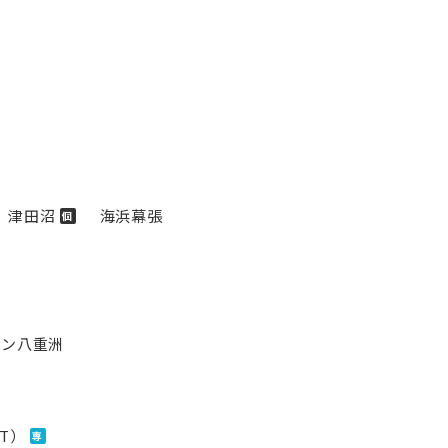
津田沼
海浜幕張
個
タウン八重洲
ST）
専