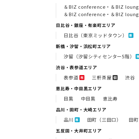
＆BIZ conference・＆BIZ l
＆BIZ conference・＆BIZ 
日比谷・銀座・有楽町エリア
日比谷（東京ミッドタウン）
専
新橋・汐留・浜松町エリア
汐留（汐留シティセンター5階）
渋谷・表参道エリア
表参道
三軒茶屋
渋谷
祝
個
恵比寿・中目黒エリア
目黒
中目黒
恵比寿
品川・田町・大崎エリア
品川
田町（三田口）
田町
専
五反田・大井町エリア