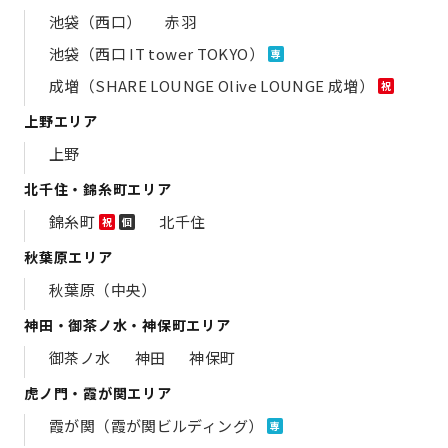
池袋（西口）
赤羽
池袋（西口 IT tower TOKYO）
専
成増（SHARE LOUNGE Olive LOUNGE 成増）
祝
上野エリア
上野
北千住・錦糸町エリア
錦糸町
北千住
祝
個
秋葉原エリア
秋葉原（中央）
神田・御茶ノ水・神保町エリア
御茶ノ水
神田
神保町
虎ノ門・霞が関エリア
霞が関（霞が関ビルディング）
専