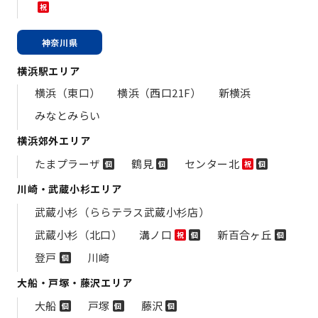
祝
神奈川県
横浜駅エリア
横浜（東口）
横浜（西口21F）
新横浜
みなとみらい
横浜郊外エリア
たまプラーザ
鶴見
センター北
個
個
祝
個
川崎・武蔵小杉エリア
武蔵小杉（ららテラス武蔵小杉店）
武蔵小杉（北口）
溝ノ口
新百合ヶ丘
祝
個
個
登戸
川崎
個
大船・戸塚・藤沢エリア
大船
戸塚
藤沢
個
個
個