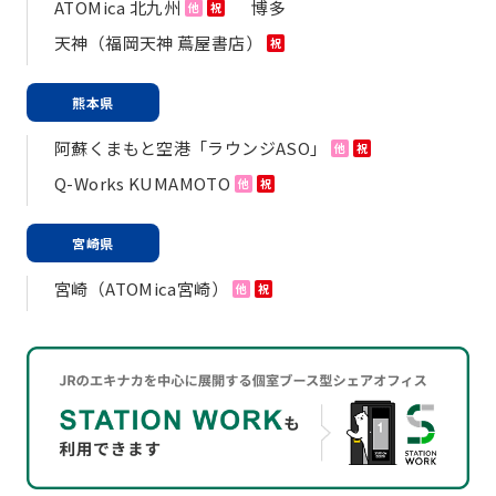
ATOMica 北九州
博多
他
祝
天神（福岡天神 蔦屋書店）
祝
熊本県
阿蘇くまもと空港「ラウンジASO」
他
祝
Q-Works KUMAMOTO
他
祝
宮崎県
宮崎（ATOMica宮崎）
他
祝