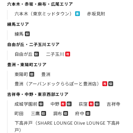
六本木・赤坂・麻布・広尾エリア
六本木（東京ミッドタウン）
赤坂見附
専
練馬エリア
練馬
個
自由が丘・二子玉川エリア
自由が丘
二子玉川
個
祝
豊洲・東陽町エリア
東陽町
豊洲
個
豊洲（アーバンドックららぽーと豊洲店）
祝
個
吉祥寺・中野・東京西部エリア
成城学園前
中野
荻窪
吉祥寺
個
祝
個
祝
個
町田
三鷹
調布
府中
個
個
個
下高井戸（SHARE LOUNGE Olive LOUNGE 下高井
戸）