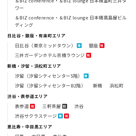
＆BIZ conference・＆BIZ lounge 日本橋室町三井タ
ワー
＆BIZ conference・＆BIZ lounge 日本橋髙島屋ビル
ディング
日比谷・銀座・有楽町エリア
日比谷（東京ミッドタウン）
銀座
専
祝
三井ガーデンホテル京橋ラウンジ
祝
新橋・汐留・浜松町エリア
汐留（汐留シティセンター5階）
専
汐留（汐留シティセンターB2階）
新橋
浜松町
渋谷・表参道エリア
表参道
三軒茶屋
渋谷
祝
個
渋谷サクラステージ
専
祝
恵比寿・中目黒エリア