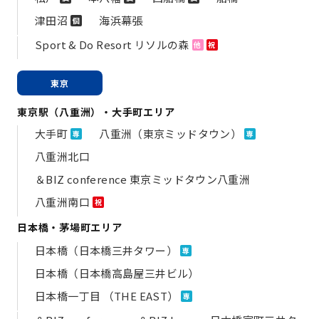
津田沼
海浜幕張
個
Sport & Do Resort リソルの森
他
祝
東京
東京駅（八重洲）・大手町エリア
大手町
八重洲（東京ミッドタウン）
専
専
八重洲北口
＆BIZ conference 東京ミッドタウン八重洲
八重洲南口
祝
日本橋・茅場町エリア
日本橋（日本橋三井タワー）
専
日本橋（日本橋高島屋三井ビル）
日本橋一丁目 （THE EAST）
専