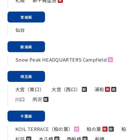
札幌
新千歳空港
祝
宮城県
仙台
新潟県
Snow Peak HEADQUARTERS Campfield
他
埼玉県
大宮（東口）
大宮（西口）
浦和
個
祝
個
川口
所沢
個
千葉県
KOIL TERRACE（柏の葉）
柏の葉
柏
他
祝
個
松戸
本八幡
西船橋
船橋
個
個
個