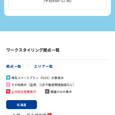
（平日9:00~17:30）
ワークスタイリング拠点一覧
拠点一覧
エリア一覧
専有スペースプラン（FLEX）対象拠点
専
その他拠点（空港、三井不動産関連施設など）
他
土日祝日営業拠点
個室のみの拠点
祝
個
北海道