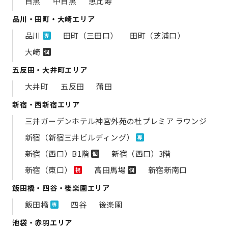
目黒
中目黒
恵比寿
品川・田町・大崎エリア
品川
田町（三田口）
田町（芝浦口）
専
大崎
個
五反田・大井町エリア
大井町
五反田
蒲田
新宿・西新宿エリア
三井ガーデンホテル神宮外苑の​杜プレミア ラウンジ
新宿（新宿三井ビルディング）
専
新宿（西口）B1階
新宿（西口）3階
個
新宿（東口）
高田馬場
新宿新南口
祝
個
飯田橋・四谷・後楽園エリア
飯田橋
四谷
後楽園
専
池袋・赤羽エリア