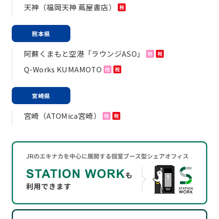
天神（福岡天神 蔦屋書店）
祝
熊本県
阿蘇くまもと空港「ラウンジASO」
他
祝
Q-Works KUMAMOTO
他
祝
宮崎県
宮崎（ATOMica宮崎）
他
祝