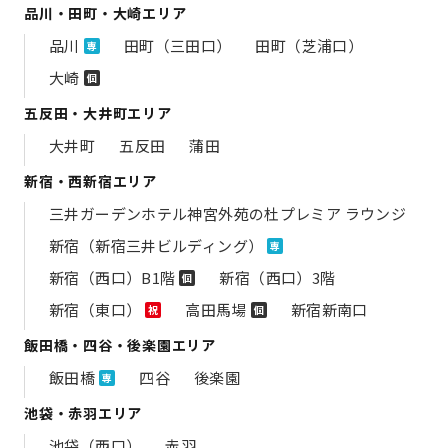
品川・田町・大崎エリア
品川
田町（三田口）
田町（芝浦口）
専
大崎
個
五反田・大井町エリア
大井町
五反田
蒲田
新宿・西新宿エリア
三井ガーデンホテル神宮外苑の​杜プレミア ラウンジ
新宿（新宿三井ビルディング）
専
新宿（西口）B1階
新宿（西口）3階
個
新宿（東口）
高田馬場
新宿新南口
祝
個
飯田橋・四谷・後楽園エリア
飯田橋
四谷
後楽園
専
池袋・赤羽エリア
池袋（西口）
赤羽