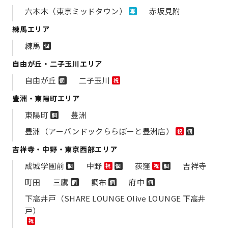
六本木（東京ミッドタウン）
赤坂見附
専
練馬エリア
練馬
個
自由が丘・二子玉川エリア
自由が丘
二子玉川
個
祝
豊洲・東陽町エリア
東陽町
豊洲
個
豊洲（アーバンドックららぽーと豊洲店）
祝
個
吉祥寺・中野・東京西部エリア
成城学園前
中野
荻窪
吉祥寺
個
祝
個
祝
個
町田
三鷹
調布
府中
個
個
個
下高井戸（SHARE LOUNGE Olive LOUNGE 下高井
戸）
祝