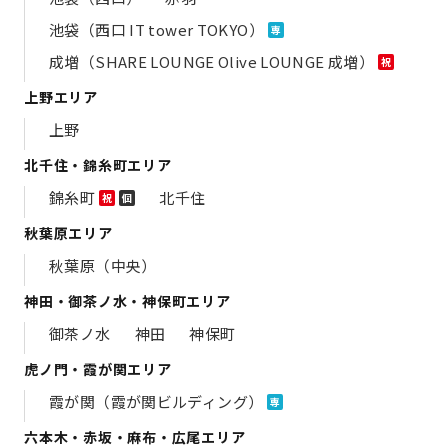
池袋（西口 IT tower TOKYO）
専
成増（SHARE LOUNGE Olive LOUNGE 成増）
祝
上野エリア
上野
北千住・錦糸町エリア
錦糸町
北千住
祝
個
秋葉原エリア
秋葉原（中央）
神田・御茶ノ水・神保町エリア
御茶ノ水
神田
神保町
虎ノ門・霞が関エリア
霞が関（霞が関ビルディング）
専
六本木・赤坂・麻布・広尾エリア