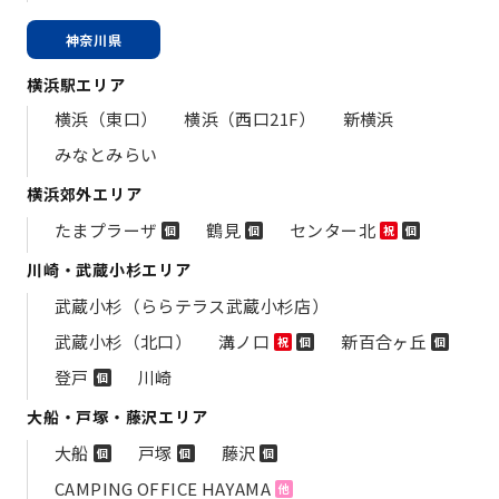
神奈川県
横浜駅エリア
横浜（東口）
横浜（西口21F）
新横浜
みなとみらい
横浜郊外エリア
たまプラーザ
鶴見
センター北
個
個
祝
個
川崎・武蔵小杉エリア
武蔵小杉（ららテラス武蔵小杉店）
武蔵小杉（北口）
溝ノ口
新百合ヶ丘
祝
個
個
登戸
川崎
個
大船・戸塚・藤沢エリア
大船
戸塚
藤沢
個
個
個
CAMPING OFFICE HAYAMA
他