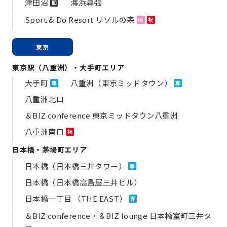
津田沼
海浜幕張
個
Sport & Do Resort リソルの森
他
祝
東京
東京駅（八重洲）・大手町エリア
大手町
八重洲（東京ミッドタウン）
専
専
八重洲北口
＆BIZ conference 東京ミッドタウン八重洲
八重洲南口
祝
日本橋・茅場町エリア
日本橋（日本橋三井タワー）
専
日本橋（日本橋高島屋三井ビル）
日本橋一丁目 （THE EAST）
専
＆BIZ conference・＆BIZ lounge 日本橋室町三井タ