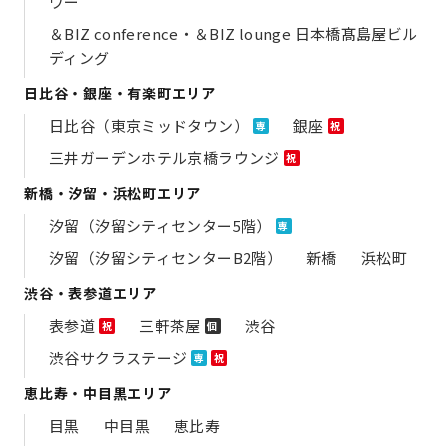
ワー
＆BIZ conference・＆BIZ lounge 日本橋髙島屋ビル
ディング
日比谷・銀座・有楽町エリア
日比谷（東京ミッドタウン）
銀座
専
祝
三井ガーデンホテル京橋ラウンジ
祝
新橋・汐留・浜松町エリア
汐留（汐留シティセンター5階）
専
汐留（汐留シティセンターB2階）
新橋
浜松町
渋谷・表参道エリア
表参道
三軒茶屋
渋谷
祝
個
渋谷サクラステージ
専
祝
恵比寿・中目黒エリア
目黒
中目黒
恵比寿