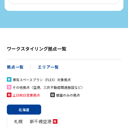
ワークスタイリング拠点一覧
拠点一覧
エリア一覧
専有スペースプラン（FLEX）対象拠点
専
その他拠点（空港、三井不動産関連施設など）
他
土日祝日営業拠点
個室のみの拠点
祝
個
北海道
札幌
新千歳空港
祝