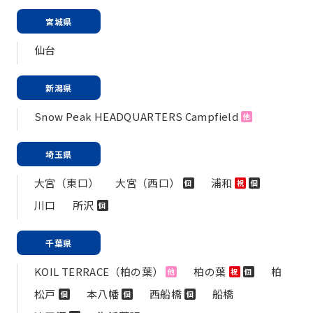
宮城県
仙台
新潟県
Snow Peak HEADQUARTERS Campfield
他
埼玉県
大宮（東口）
大宮（西口）
浦和
個
祝
個
川口
所沢
個
千葉県
KOIL TERRACE（柏の葉）
柏の葉
柏
他
祝
個
松戸
本八幡
西船橋
船橋
個
個
個