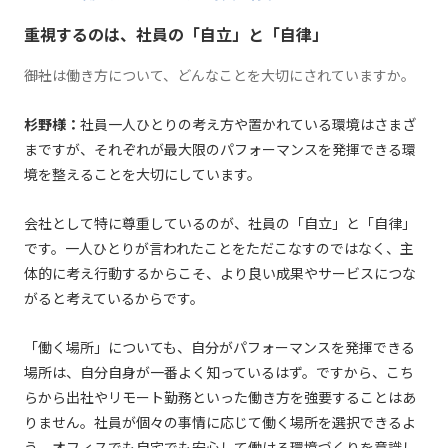
重視するのは、社員の「自立」と「自律」
――御社は働き⽅について、どんなことを⼤切にされていますか。
杉野様：
社員⼀⼈ひとりの考え⽅や置かれている環境はさまざ
まですが、それぞれが最⼤限のパフォーマンスを発揮できる環
境を整えることを⼤切にしています。
会社として特に尊重しているのが、社員の「⾃⽴」と「⾃律」
です。⼀⼈ひとりが⾔われたことをただこなすのではなく、主
体的に考え⾏動するからこそ、より良い成果やサービスにつな
がると考えているからです。
「働く場所」についても、⾃分がパフォーマンスを発揮できる
場所は、⾃分⾃⾝が⼀番よく知っているはず。ですから、こち
らから出社やリモート勤務といった働き⽅を強要することはあ
りません。社員が個々の事情に応じて働く場所を選択できるよ
う、オフィスでも⾃宅でも安⼼して働ける環境づくりを意識し