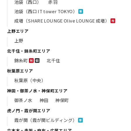
池袋（西口）
赤羽
池袋（西口 IT tower TOKYO）
専
成増（SHARE LOUNGE Olive LOUNGE 成増）
祝
上野エリア
上野
北千住・錦糸町エリア
錦糸町
北千住
祝
個
秋葉原エリア
秋葉原（中央）
神田・御茶ノ水・神保町エリア
御茶ノ水
神田
神保町
虎ノ門・霞が関エリア
霞が関（霞が関ビルディング）
専
六本木・赤坂・麻布・広尾エリア