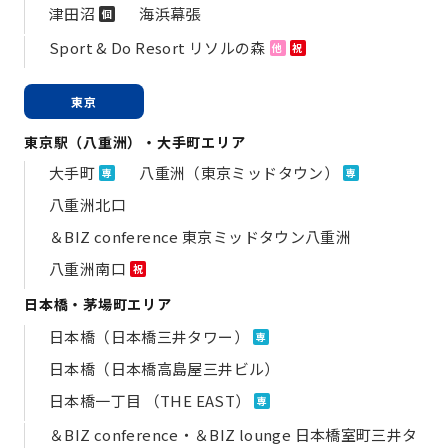
津田沼
海浜幕張
個
Sport & Do Resort リソルの森
他
祝
東京
東京駅（八重洲）・大手町エリア
大手町
八重洲（東京ミッドタウン）
専
専
八重洲北口
＆BIZ conference 東京ミッドタウン八重洲
八重洲南口
祝
日本橋・茅場町エリア
日本橋（日本橋三井タワー）
専
日本橋（日本橋高島屋三井ビル）
日本橋一丁目 （THE EAST）
専
＆BIZ conference・＆BIZ lounge 日本橋室町三井タ