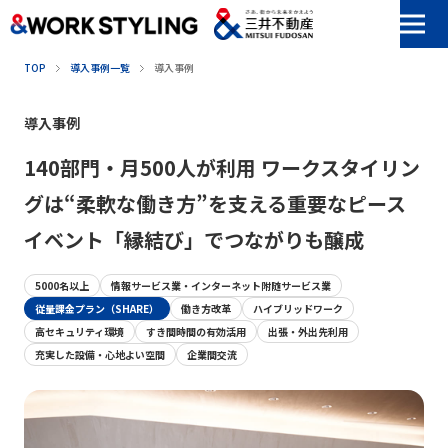
本文へ移動
TOP
導入事例一覧
導入事例
導入事例
140部門・月500人が利用 ワークスタイリン
グは“柔軟な働き方”を支える重要なピース
イベント「縁結び」でつながりも醸成
5000名以上
情報サービス業・インターネット附随サービス業
従量課金プラン（SHARE）
働き方改革
ハイブリッドワーク
高セキュリティ環境
すき間時間の有効活用
出張・外出先利用
充実した設備・心地よい空間
企業間交流