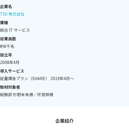
企業名
TISI 株式会社
業種
総合 IT サービス
従業員数
約6千名
設立年
2008年4⽉
導入サービス
従量課⾦プラン（SHARE） 2019年4⽉〜
取材対象者
総務部 杉野未有様／伏⾒梓様
企業紹介