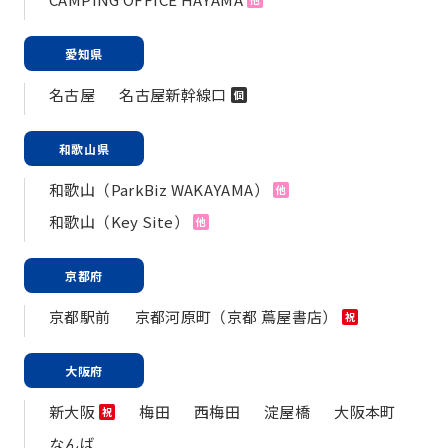
愛知県
名古屋
名古屋新幹線口
個
和歌山県
和歌山（ParkBiz WAKAYAMA）
他
和歌山（Key Site）
他
京都府
京都駅前
京都河原町（京都 蔦屋書店）
祝
大阪府
新大阪
梅田
西梅田
淀屋橋
大阪本町
祝
なんば