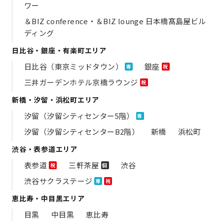
ワー
＆BIZ conference・＆BIZ lounge 日本橋髙島屋ビル
ディング
日比谷・銀座・有楽町エリア
日比谷（東京ミッドタウン）
銀座
専
祝
三井ガーデンホテル京橋ラウンジ
祝
新橋・汐留・浜松町エリア
汐留（汐留シティセンター5階）
専
汐留（汐留シティセンターB2階）
新橋
浜松町
渋谷・表参道エリア
表参道
三軒茶屋
渋谷
祝
個
渋谷サクラステージ
専
祝
恵比寿・中目黒エリア
目黒
中目黒
恵比寿