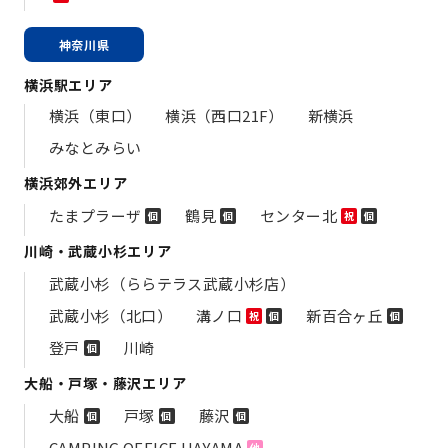
神奈川県
横浜駅エリア
横浜（東口）
横浜（西口21F）
新横浜
みなとみらい
横浜郊外エリア
たまプラーザ
鶴見
センター北
個
個
祝
個
川崎・武蔵小杉エリア
武蔵小杉（ららテラス武蔵小杉店）
武蔵小杉（北口）
溝ノ口
新百合ヶ丘
祝
個
個
登戸
川崎
個
大船・戸塚・藤沢エリア
大船
戸塚
藤沢
個
個
個
CAMPING OFFICE HAYAMA
他