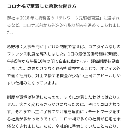
コロナ禍で定着した柔軟な働き方
――御社は 2018 年に総務省の「テレワーク先駆者百選」に選ばれ
るなど、コロナ以前から先進的な取り組みを進めてこられまし
た。
杉野様：
⼈事部⾨が⼿がけた制度で⾔えば、コアタイムなしの
フレックス制度を導⼊しました。1⽇の最低労働時間は2時間、
午前5時から午後10時の間で⾃由に働けます。評価制度も⾒直
しました。成果だけでなく過程も重視することで、オフィス外
で働く社員も、対⾯で接する機会が少ない上司にアピールしや
すい仕組みになっています。
制度や環境は整備したものの、すぐに定着したわけではありま
せん。⼤きく変わるきっかけになったのは、やはりコロナ禍で
す。それまでは主に⼦育てや介護を理由にリモートワークをす
る社員が多かったのですが、コロナ禍で多くの社員が在宅を余
儀なくされました。ただ、全社的に準備していたこともあり、