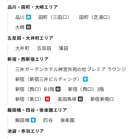
品川・田町・大崎エリア
品川
田町（三田口）
田町（芝浦口）
専
大崎
個
五反田・大井町エリア
大井町
五反田
蒲田
新宿・西新宿エリア
三井ガーデンホテル神宮外苑の​杜プレミア ラウンジ
新宿（新宿三井ビルディング）
専
新宿（西口）B1階
新宿（西口）3階
個
新宿（東口）
高田馬場
新宿新南口
祝
個
飯田橋・四谷・後楽園エリア
飯田橋
四谷
後楽園
専
池袋・赤羽エリア