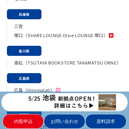
兵庫県
三宮
塚口（SHARE LOUNGE Olive LOUNGE 塚口）
祝
香川県
高松（TSUTAYA BOOKSTORE TAKAMATSU ORNE）
広島県
広島（Hiromalab）
他
福山（コワーキングスペースtovio）
他
福岡県
ATOMica 北九州
博多
他
祝