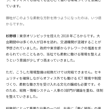
ています。
――御社がこのような柔軟な⽅針を持つようになったのは、いつ頃
からですか。
杉野様：
東京オリンピックを控えた 2018 年ごろからです。⼤
会期間中は多くの⼈が⽇本を訪れ、交通機関が混雑することが
予想されていました。政府や東京都からテレワークの推進を求
められていたこともあり、当社でも柔軟に働ける環境を整えよ
うという意識が少しずつ⾼まっていきました。
ただ、こうした環境整備は総務だけでは完結できません。セキ
ュリティを確保しながらオフィス外でも働ける ICT 環境や制度
づくり、柔軟な働き⽅を受け⼊れる⽂化の醸成も必要です。そ
のため、総務・情報システム・⼈事の3部⾨が議論を重ね、体制
を整えていきました。
総務部にとって重要な仕事の⼀つが、社員に「働く場所」の選