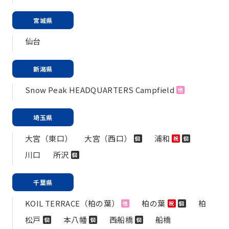
宮城県
仙台
新潟県
Snow Peak HEADQUARTERS Campfield
他
埼玉県
大宮（東口）
大宮（西口）
浦和
個
祝
個
川口
所沢
個
千葉県
KOIL TERRACE（柏の葉）
柏の葉
柏
他
祝
個
松戸
本八幡
西船橋
船橋
個
個
個