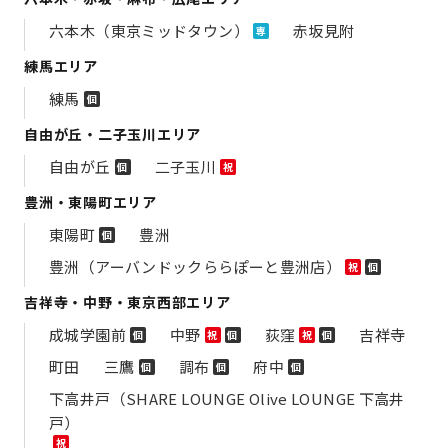
六本木（東京ミッドタウン）
赤坂見附
専
練馬エリア
練馬
個
自由が丘・二子玉川エリア
自由が丘
二子玉川
個
祝
豊洲・東陽町エリア
東陽町
豊洲
個
豊洲（アーバンドックららぽーと豊洲店）
祝
個
吉祥寺・中野・東京西部エリア
成城学園前
中野
荻窪
吉祥寺
個
祝
個
祝
個
町田
三鷹
調布
府中
個
個
個
下高井戸（SHARE LOUNGE Olive LOUNGE 下高井
戸）
祝