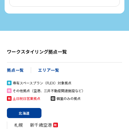
ワークスタイリング拠点一覧
拠点一覧
エリア一覧
専有スペースプラン（FLEX）対象拠点
専
その他拠点（空港、三井不動産関連施設など）
他
土日祝日営業拠点
個室のみの拠点
祝
個
北海道
札幌
新千歳空港
祝