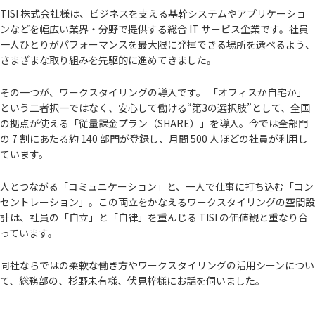
TISI 株式会社様は、ビジネスを⽀える基幹システムやアプリケーショ
ンなどを幅広い業界・分野で提供する総合 IT サービス企業です。社員
⼀⼈ひとりがパフォーマンスを最⼤限に発揮できる場所を選べるよう、
さまざまな取り組みを先駆的に進めてきました。
その⼀つが、ワークスタイリングの導⼊です。 「オフィスか⾃宅か」
という⼆者択⼀ではなく、安⼼して働ける“第3の選択肢”として、全国
の拠点が使える「従量課⾦プラン（SHARE）」を導⼊。今では全部⾨
の 7 割にあたる約 140 部⾨が登録し、⽉間 500 ⼈ほどの社員が利⽤し
ています。
⼈とつながる「コミュニケーション」と、⼀⼈で仕事に打ち込む「コン
セントレーション」。この両⽴をかなえるワークスタイリングの空間設
計は、社員の「⾃⽴」と「⾃律」を重んじる TISI の価値観と重なり合
っています。
同社ならではの柔軟な働き⽅やワークスタイリングの活⽤シーンについ
て、総務部の、杉野未有様、伏⾒梓様にお話を伺いました。