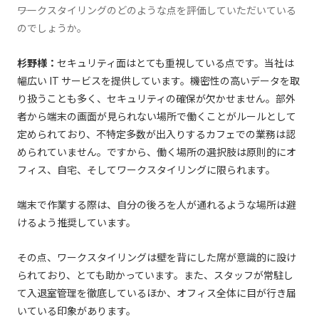
――ワークスタイリングのどのような点を評価していただいている
のでしょうか。
杉野様：
セキュリティ⾯はとても重視している点です。当社は
幅広い IT サービスを提供しています。機密性の⾼いデータを取
り扱うことも多く、セキュリティの確保が⽋かせません。部外
者から端末の画⾯が⾒られない場所で働くことがルールとして
定められており、不特定多数が出⼊りするカフェでの業務は認
められていません。ですから、働く場所の選択肢は原則的にオ
フィス、⾃宅、そしてワークスタイリングに限られます。
端末で作業する際は、⾃分の後ろを⼈が通れるような場所は避
けるよう推奨しています。
その点、ワークスタイリングは壁を背にした席が意識的に設け
られており、とても助かっています。また、スタッフが常駐し
て⼊退室管理を徹底しているほか、オフィス全体に⽬が⾏き届
いている印象があります。