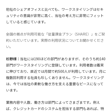
他社のシェアオフィスと⽐べても、ワークスタイリングはセキ
ュリティの意識が⾮常に⾼く、当社の考え⽅に⾮常にフィット
していると感じています。
――全国の拠点が利⽤可能な「従量課⾦プラン（SHARE）」をご契
約いただいています。実際の利⽤状況についてお聞かせくださ
い。
杉野様：
当社には190ほどの部⾨がありますが、そのうち約140
部⾨がワークスタイリングに登録しています。利⽤者数は着実
に伸びており、直近では⽉間で約500⼈が利⽤しています。⽉に
複数回利⽤する社員も珍しくありません。ワークスタイリング
は、今では当社の柔軟な働き⽅を⽀える重要なピースになって
います。
業務内容や⼈数、働き⽅は部⾨によってさまざまです。例え
ば、クレジットカードのシステムを担当する部⾨もあれば、特