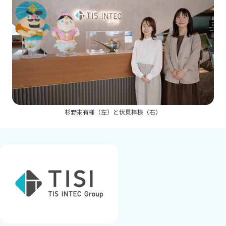
杉野未有様（左）と伏⾒梓様（右）