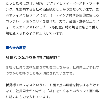
こうした考え⽅は、ABW（アクティビティ・ベースド・ワーキ
ング）を重視する当社の価値観としっかり重なっています。豊
洲オフィスの各フロアには、ミーティング席や多⽬的に使える
コラボレーションエリアを設けた⼀⽅で、会話・⾷事禁⽌のフ
ォーカスエリアや1 on 1ブースも配置。時と場合に応じて働く
場を変えられるように⼯夫しています。
■今後の展望
多様なつながりを生む“縁結び”
――御社は社員の柔軟な働き⽅を尊重しながら、社員同⼠が多様な
つながりを持つことも⼤切にされていますね。
伏⾒様：
オフィスというハード⾯で良い環境を提供するだけで
なく、社員同⼠がつながる「場」をつくるというソフト⾯の取
り組みにも⼒を⼊れています。