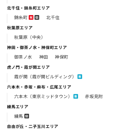
北千住・錦糸町エリア
錦糸町
北千住
祝
個
秋葉原エリア
秋葉原（中央）
神田・御茶ノ水・神保町エリア
御茶ノ水
神田
神保町
虎ノ門・霞が関エリア
霞が関（霞が関ビルディング）
専
六本木・赤坂・麻布・広尾エリア
六本木（東京ミッドタウン）
赤坂見附
専
練馬エリア
練馬
個
自由が丘・二子玉川エリア