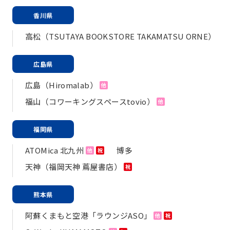
香川県
高松（TSUTAYA BOOKSTORE TAKAMATSU ORNE）
広島県
広島（Hiromalab）
他
福山（コワーキングスペースtovio）
他
福岡県
ATOMica 北九州
博多
他
祝
天神（福岡天神 蔦屋書店）
祝
熊本県
阿蘇くまもと空港「ラウンジASO」
他
祝