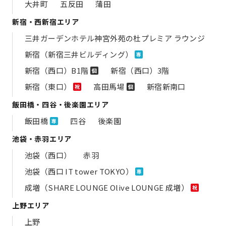
大井町
五反田
蒲田
新宿・西新宿エリア
三井ガーデンホテル神宮外苑の​杜プレミア ラウンジ
新宿（新宿三井ビルディング）
専
新宿（西口）B1階
新宿（西口）3階
個
新宿（東口）
高田馬場
新宿新南口
祝
個
飯田橋・四谷・後楽園エリア
飯田橋
四谷
後楽園
専
池袋・赤羽エリア
池袋（西口）
赤羽
池袋（西口 IT tower TOKYO）
専
成増（SHARE LOUNGE Olive LOUNGE 成増）
祝
上野エリア
上野