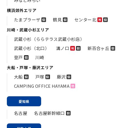
みなとみらい
横浜郊外エリア
たまプラーザ
鶴見
センター北
個
個
祝
個
川崎・武蔵小杉エリア
武蔵小杉（ららテラス武蔵小杉店）
武蔵小杉（北口）
溝ノ口
新百合ヶ丘
祝
個
個
登戸
川崎
個
大船・戸塚・藤沢エリア
大船
戸塚
藤沢
個
個
個
CAMPING OFFICE HAYAMA
他
愛知県
名古屋
名古屋新幹線口
個