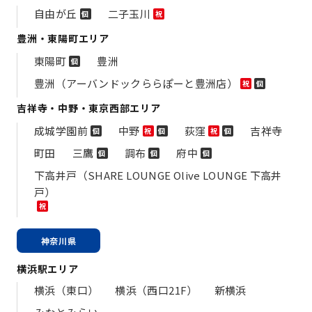
自由が丘
二子玉川
個
祝
豊洲・東陽町エリア
東陽町
豊洲
個
豊洲（アーバンドックららぽーと豊洲店）
祝
個
吉祥寺・中野・東京西部エリア
成城学園前
中野
荻窪
吉祥寺
個
祝
個
祝
個
町田
三鷹
調布
府中
個
個
個
下高井戸（SHARE LOUNGE Olive LOUNGE 下高井
戸）
祝
神奈川県
横浜駅エリア
横浜（東口）
横浜（西口21F）
新横浜