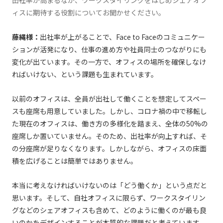
――出社率が高まるなか、ワークスタイリングをはじめシェアオフ
ィスに期待する役割についてお聞かせください。
藤縄様：
出社率が上がることで、Face to Faceのコミュニケー
ションが活発になり、仕事の進め方や社員同士のつながりにも
変化が出ています。その一方で、オフィスの場所を確保しなけ
ればいけない、という課題も生まれています。
以前のオフィスは、全員が出社して働くことを想定してスペー
スも座席も用意していました。しかし、コロナ禍の中で移転し
た現在のオフィスは、働き方の多様化を踏まえ、全体の50%の
座席しか置いていません。そのため、出社率が向上すれば、そ
の分座席が足りなくなります。しかしながら、オフィスの床面
積を広げることは簡単ではありません。
本当に考えなければいけないのは「どう働くか」という点だと
思います。そして、自社オフィスに限らず、ワークスタイリン
グなどのシェアオフィスも含めて、どのように働くのが最も良
いのかをデザインすることが本質的な課題だと考えています。