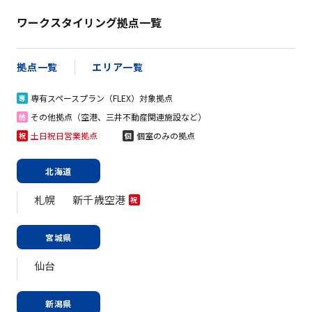
ワークスタイリング拠点一覧
拠点一覧
エリア一覧
専有スペースプラン（FLEX）対象拠点
専
その他拠点（空港、三井不動産関連施設など）
他
土日祝日営業拠点
個室のみの拠点
祝
個
北海道
札幌
新千歳空港
祝
宮城県
仙台
新潟県