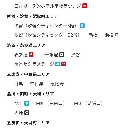
三井ガーデンホテル京橋ラウンジ
祝
新橋・汐留・浜松町エリア
汐留（汐留シティセンター5階）
専
汐留（汐留シティセンターB2階）
新橋
浜松町
渋谷・表参道エリア
表参道
三軒茶屋
渋谷
祝
個
渋谷サクラステージ
専
祝
恵比寿・中目黒エリア
目黒
中目黒
恵比寿
品川・田町・大崎エリア
品川
田町（三田口）
田町（芝浦口）
専
大崎
個
五反田・大井町エリア