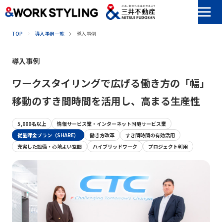
本文へ移動
TOP
導入事例一覧
導入事例
導入事例
ワークスタイリングで広げる働き方の「幅」
移動のすき間時間を活用し、高まる生産性
5,000名以上
情報サービス業・インターネット附随サービス業
従量課金プラン（SHARE）
働き方改革
すき間時間の有効活用
充実した設備・心地よい空間
ハイブリッドワーク
プロジェクト利用