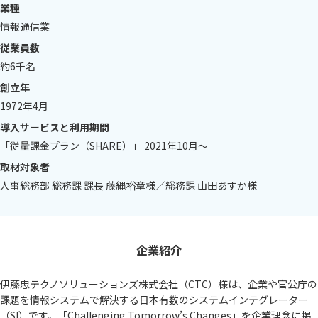
業種
情報通信業
従業員数
約6千名
創立年
1972年4月
導入サービスと利用期間
「従量課金プラン（SHARE）」 2021年10月～
取材対象者
人事総務部 総務課 課長 藤縄裕章様／総務課 山田あすか様
企業紹介
伊藤忠テクノソリューションズ株式会社（CTC）様は、企業や官公庁の
課題を情報システムで解決する日本有数のシステムインテグレーター
（SI）です。「Challenging Tomorrow’s Changes」を企業理念に掲