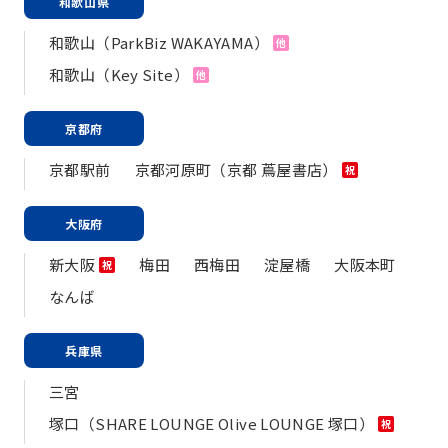
和歌山県
和歌山（ParkBiz WAKAYAMA）
他
和歌山（Key Site）
他
京都府
京都駅前
京都河原町（京都 蔦屋書店）
祝
大阪府
新大阪
梅田
西梅田
淀屋橋
大阪本町
祝
なんば
兵庫県
三宮
塚口（SHARE LOUNGE Olive LOUNGE 塚口）
祝