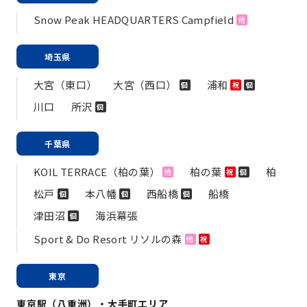
Snow Peak HEADQUARTERS Campfield
他
埼玉県
大宮（東口）
大宮（西口）
浦和
個
祝
個
川口
所沢
個
千葉県
KOIL TERRACE（柏の葉）
柏の葉
柏
他
祝
個
松戸
本八幡
西船橋
船橋
個
個
個
津田沼
海浜幕張
個
Sport & Do Resort リソルの森
他
祝
東京
東京駅（八重洲）・大手町エリア