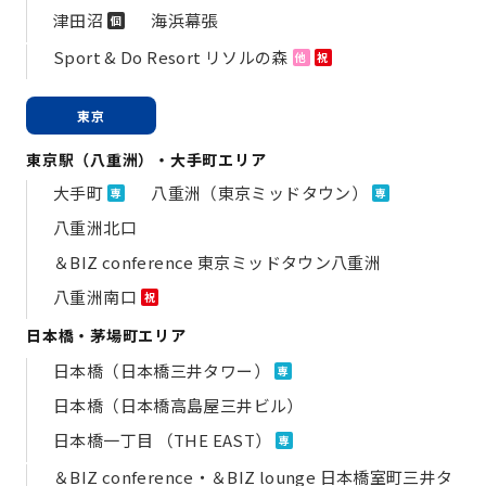
津田沼
海浜幕張
個
Sport & Do Resort リソルの森
他
祝
東京
東京駅（八重洲）・大手町エリア
大手町
八重洲（東京ミッドタウン）
専
専
八重洲北口
＆BIZ conference 東京ミッドタウン八重洲
八重洲南口
祝
日本橋・茅場町エリア
日本橋（日本橋三井タワー）
専
日本橋（日本橋高島屋三井ビル）
日本橋一丁目 （THE EAST）
専
＆BIZ conference・＆BIZ lounge 日本橋室町三井タ