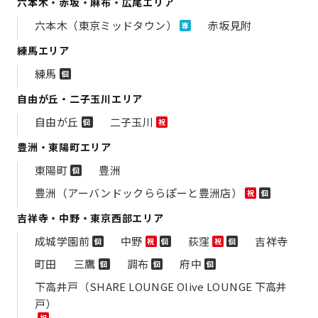
六本木・赤坂・麻布・広尾エリア
六本木（東京ミッドタウン）
赤坂見附
専
練馬エリア
練馬
個
自由が丘・二子玉川エリア
自由が丘
二子玉川
個
祝
豊洲・東陽町エリア
東陽町
豊洲
個
豊洲（アーバンドックららぽーと豊洲店）
祝
個
吉祥寺・中野・東京西部エリア
成城学園前
中野
荻窪
吉祥寺
個
祝
個
祝
個
町田
三鷹
調布
府中
個
個
個
下高井戸（SHARE LOUNGE Olive LOUNGE 下高井
戸）
祝