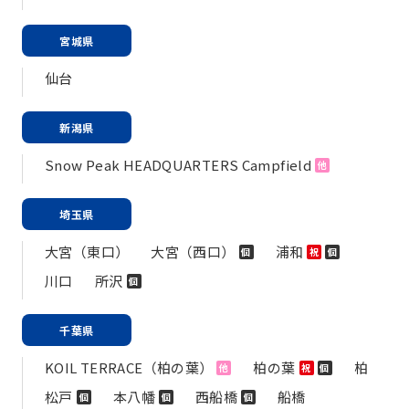
宮城県
仙台
新潟県
Snow Peak HEADQUARTERS Campfield
他
埼玉県
大宮（東口）
大宮（西口）
浦和
個
祝
個
川口
所沢
個
千葉県
KOIL TERRACE（柏の葉）
柏の葉
柏
他
祝
個
松戸
本八幡
西船橋
船橋
個
個
個