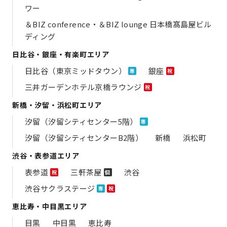
ワー
＆BIZ conference・＆BIZ lounge 日本橋髙島屋ビル
ディング
日比谷・銀座・有楽町エリア
日比谷（東京ミッドタウン）
銀座
専
祝
三井ガーデンホテル京橋ラウンジ
祝
新橋・汐留・浜松町エリア
汐留（汐留シティセンター5階）
専
汐留（汐留シティセンターB2階）
新橋
浜松町
渋谷・表参道エリア
表参道
三軒茶屋
渋谷
祝
個
渋谷サクラステージ
専
祝
恵比寿・中目黒エリア
目黒
中目黒
恵比寿