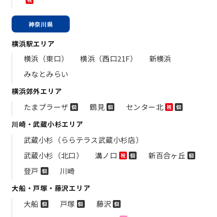
神奈川県
横浜駅エリア
横浜（東口）
横浜（西口21F）
新横浜
みなとみらい
横浜郊外エリア
たまプラーザ
鶴見
センター北
個
個
祝
個
川崎・武蔵小杉エリア
武蔵小杉（ららテラス武蔵小杉店）
武蔵小杉（北口）
溝ノ口
新百合ヶ丘
祝
個
個
登戸
川崎
個
大船・戸塚・藤沢エリア
大船
戸塚
藤沢
個
個
個