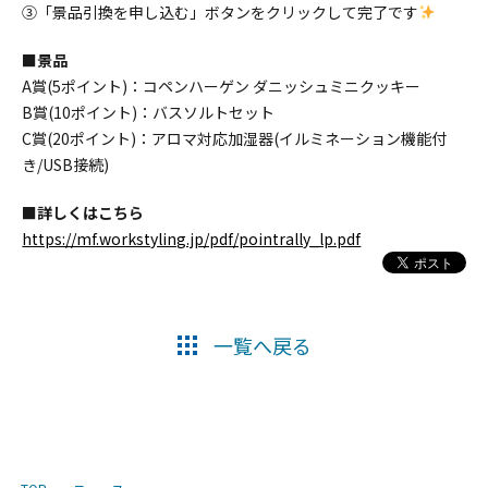
③「景品引換を申し込む」ボタンをクリックして完了です
■景品
A賞(5ポイント)：コペンハーゲン ダニッシュミニクッキー
B賞(10ポイント)：バスソルトセット
C賞(20ポイント)：アロマ対応加湿器(イルミネーション機能付
き/USB接続)
■詳しくはこちら
https://mf.workstyling.jp/pdf/pointrally_lp.pdf
一覧へ戻る