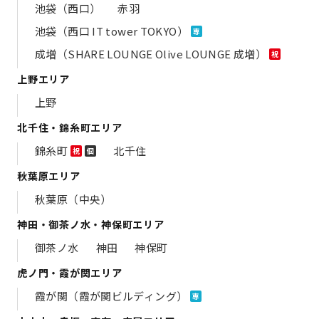
池袋（西口）
赤羽
池袋（西口 IT tower TOKYO）
専
成増（SHARE LOUNGE Olive LOUNGE 成増）
祝
上野エリア
上野
北千住・錦糸町エリア
錦糸町
北千住
祝
個
秋葉原エリア
秋葉原（中央）
神田・御茶ノ水・神保町エリア
御茶ノ水
神田
神保町
虎ノ門・霞が関エリア
霞が関（霞が関ビルディング）
専