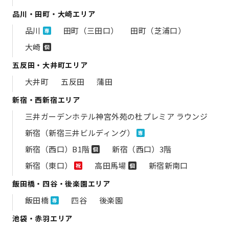
品川・田町・大崎エリア
品川
田町（三田口）
田町（芝浦口）
専
大崎
個
五反田・大井町エリア
大井町
五反田
蒲田
新宿・西新宿エリア
三井ガーデンホテル神宮外苑の​杜プレミア ラウンジ
新宿（新宿三井ビルディング）
専
新宿（西口）B1階
新宿（西口）3階
個
新宿（東口）
高田馬場
新宿新南口
祝
個
飯田橋・四谷・後楽園エリア
飯田橋
四谷
後楽園
専
池袋・赤羽エリア