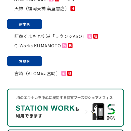
天神（福岡天神 蔦屋書店）
祝
熊本県
阿蘇くまもと空港「ラウンジASO」
他
祝
Q-Works KUMAMOTO
他
祝
宮崎県
宮崎（ATOMica宮崎）
他
祝