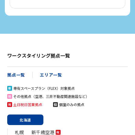
ワークスタイリング拠点一覧
拠点一覧
エリア一覧
専有スペースプラン（FLEX）対象拠点
専
その他拠点（空港、三井不動産関連施設など）
他
土日祝日営業拠点
個室のみの拠点
祝
個
北海道
札幌
新千歳空港
祝