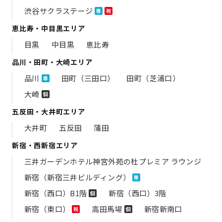
渋谷サクラステージ
専
祝
恵比寿・中目黒エリア
目黒
中目黒
恵比寿
品川・田町・大崎エリア
品川
田町（三田口）
田町（芝浦口）
専
大崎
個
五反田・大井町エリア
大井町
五反田
蒲田
新宿・西新宿エリア
三井ガーデンホテル神宮外苑の​杜プレミア ラウンジ
新宿（新宿三井ビルディング）
専
新宿（西口）B1階
新宿（西口）3階
個
新宿（東口）
高田馬場
新宿新南口
祝
個