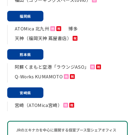
福岡県
ATOMica 北九州
博多
他
祝
天神（福岡天神 蔦屋書店）
祝
熊本県
阿蘇くまもと空港「ラウンジASO」
他
祝
Q-Works KUMAMOTO
他
祝
宮崎県
宮崎（ATOMica宮崎）
他
祝