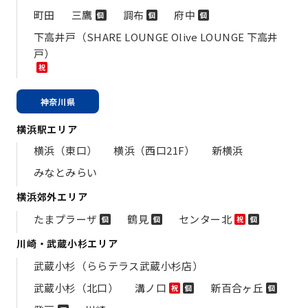
町田
三鷹
調布
府中
個
個
個
下高井戸（SHARE LOUNGE Olive LOUNGE 下高井
戸）
祝
神奈川県
横浜駅エリア
横浜（東口）
横浜（西口21F）
新横浜
みなとみらい
横浜郊外エリア
たまプラーザ
鶴見
センター北
個
個
祝
個
川崎・武蔵小杉エリア
武蔵小杉（ららテラス武蔵小杉店）
武蔵小杉（北口）
溝ノ口
新百合ヶ丘
祝
個
個