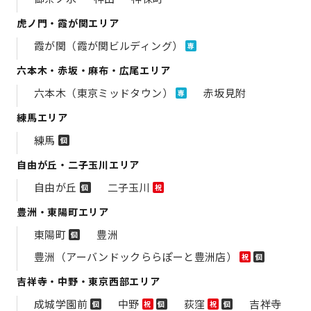
虎ノ門・霞が関エリア
霞が関（霞が関ビルディング）
専
六本木・赤坂・麻布・広尾エリア
六本木（東京ミッドタウン）
赤坂見附
専
練馬エリア
練馬
個
自由が丘・二子玉川エリア
自由が丘
二子玉川
個
祝
豊洲・東陽町エリア
東陽町
豊洲
個
豊洲（アーバンドックららぽーと豊洲店）
祝
個
吉祥寺・中野・東京西部エリア
成城学園前
中野
荻窪
吉祥寺
個
祝
個
祝
個