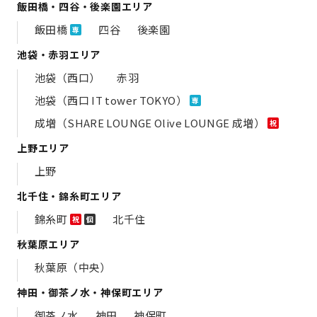
飯田橋・四谷・後楽園エリア
飯田橋
四谷
後楽園
専
池袋・赤羽エリア
池袋（西口）
赤羽
池袋（西口 IT tower TOKYO）
専
成増（SHARE LOUNGE Olive LOUNGE 成増）
祝
上野エリア
上野
北千住・錦糸町エリア
錦糸町
北千住
祝
個
秋葉原エリア
秋葉原（中央）
神田・御茶ノ水・神保町エリア
御茶ノ水
神田
神保町