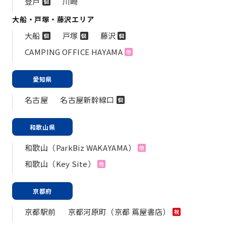
登戸
川崎
個
大船・戸塚・藤沢エリア
大船
戸塚
藤沢
個
個
個
CAMPING OFFICE HAYAMA
他
愛知県
名古屋
名古屋新幹線口
個
和歌山県
和歌山（ParkBiz WAKAYAMA）
他
和歌山（Key Site）
他
京都府
京都駅前
京都河原町（京都 蔦屋書店）
祝