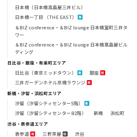
日本橋（日本橋高島屋三井ビル）
日本橋一丁目 （THE EAST）
専
＆BIZ conference・＆BIZ lounge 日本橋室町三井タ
ワー
＆BIZ conference・＆BIZ lounge 日本橋髙島屋ビル
ディング
日比谷・銀座・有楽町エリア
日比谷（東京ミッドタウン）
銀座
専
祝
三井ガーデンホテル京橋ラウンジ
祝
新橋・汐留・浜松町エリア
汐留（汐留シティセンター5階）
専
汐留（汐留シティセンターB2階）
新橋
浜松町
渋谷・表参道エリア
表参道
三軒茶屋
渋谷
祝
個