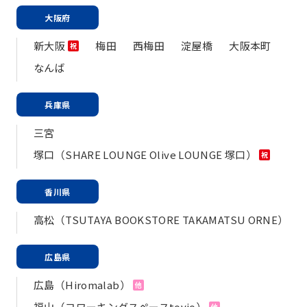
大阪府
新大阪
梅田
西梅田
淀屋橋
大阪本町
祝
なんば
兵庫県
三宮
塚口（SHARE LOUNGE Olive LOUNGE 塚口）
祝
香川県
高松（TSUTAYA BOOKSTORE TAKAMATSU ORNE）
広島県
広島（Hiromalab）
他
福山（コワーキングスペースtovio）
他