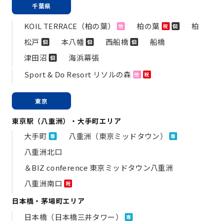
千葉県
KOIL TERRACE（柏の葉）
柏の葉
柏
他
祝
個
松戸
本八幡
西船橋
船橋
個
個
個
津田沼
海浜幕張
個
Sport & Do Resort リソルの森
他
祝
東京
東京駅（八重洲）・大手町エリア
大手町
八重洲（東京ミッドタウン）
専
専
八重洲北口
＆BIZ conference 東京ミッドタウン八重洲
八重洲南口
祝
日本橋・茅場町エリア
日本橋（日本橋三井タワー）
専