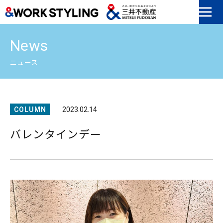
本文へ移動
News
ニュース
COLUMN
2023.02.14
バレンタインデー