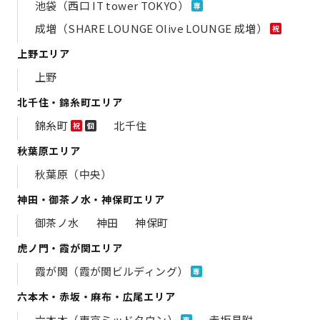
池袋（西口 IT tower TOKYO）
専
成増（SHARE LOUNGE Olive LOUNGE 成増）
祝
上野エリア
上野
北千住・錦糸町エリア
錦糸町
北千住
祝
個
秋葉原エリア
秋葉原（中央）
神田・御茶ノ水・神保町エリア
御茶ノ水
神田
神保町
虎ノ門・霞が関エリア
霞が関（霞が関ビルディング）
専
六本木・赤坂・麻布・広尾エリア
六本木（東京ミッドタウン）
赤坂見附
専