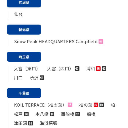
宮城県
仙台
新潟県
Snow Peak HEADQUARTERS Campfield
他
埼玉県
大宮（東口）
大宮（西口）
浦和
個
祝
個
川口
所沢
個
千葉県
KOIL TERRACE（柏の葉）
柏の葉
柏
他
祝
個
松戸
本八幡
西船橋
船橋
個
個
個
津田沼
海浜幕張
個