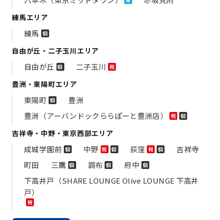
練馬エリア
練馬
個
自由が丘・二子玉川エリア
自由が丘
二子玉川
個
祝
豊洲・東陽町エリア
東陽町
豊洲
個
豊洲（アーバンドックららぽーと豊洲店）
祝
個
吉祥寺・中野・東京西部エリア
成城学園前
中野
荻窪
吉祥寺
個
祝
個
祝
個
町田
三鷹
調布
府中
個
個
個
下高井戸（SHARE LOUNGE Olive LOUNGE 下高井
戸）
祝