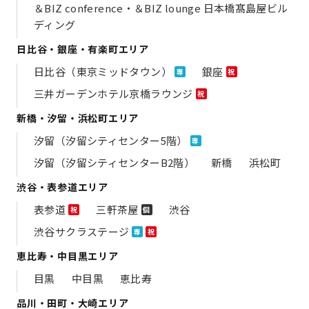
＆BIZ conference・＆BIZ lounge 日本橋髙島屋ビル
ディング
日比谷・銀座・有楽町エリア
日比谷（東京ミッドタウン）
銀座
専
祝
三井ガーデンホテル京橋ラウンジ
祝
新橋・汐留・浜松町エリア
汐留（汐留シティセンター5階）
専
汐留（汐留シティセンターB2階）
新橋
浜松町
渋谷・表参道エリア
表参道
三軒茶屋
渋谷
祝
個
渋谷サクラステージ
専
祝
恵比寿・中目黒エリア
目黒
中目黒
恵比寿
品川・田町・大崎エリア