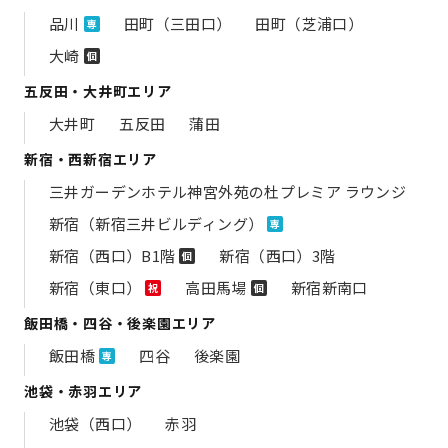
品川
田町（三田口）
田町（芝浦口）
専
大崎
個
五反田・大井町エリア
大井町
五反田
蒲田
新宿・西新宿エリア
三井ガーデンホテル神宮外苑の​杜プレミア ラウンジ
新宿（新宿三井ビルディング）
専
新宿（西口）B1階
新宿（西口）3階
個
新宿（東口）
高田馬場
新宿新南口
祝
個
飯田橋・四谷・後楽園エリア
飯田橋
四谷
後楽園
専
池袋・赤羽エリア
池袋（西口）
赤羽