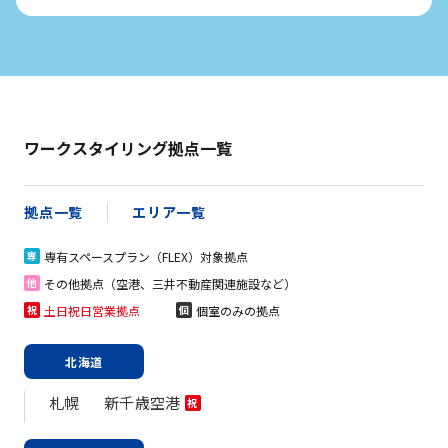
ワークスタイリング拠点一覧
拠点一覧
エリア一覧
専有スペースプラン（FLEX）対象拠点
専
その他拠点（空港、三井不動産関連施設など）
他
土日祝日営業拠点
個室のみの拠点
祝
個
北海道
札幌
新千歳空港
祝