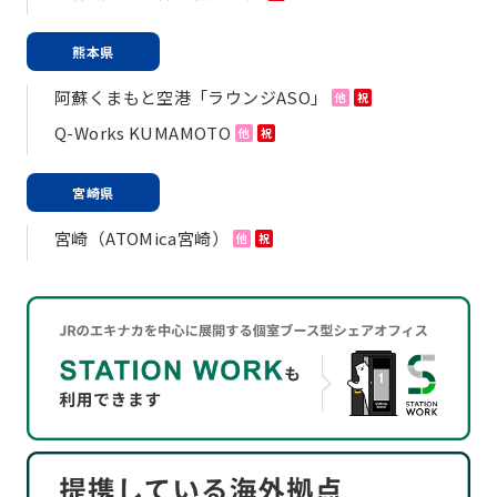
熊本県
阿蘇くまもと空港「ラウンジASO」
他
祝
Q-Works KUMAMOTO
他
祝
宮崎県
宮崎（ATOMica宮崎）
他
祝