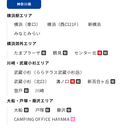
神奈川県
横浜駅エリア
横浜（東口）
横浜（西口21F）
新横浜
みなとみらい
横浜郊外エリア
たまプラーザ
鶴見
センター北
個
個
祝
個
川崎・武蔵小杉エリア
武蔵小杉（ららテラス武蔵小杉店）
武蔵小杉（北口）
溝ノ口
新百合ヶ丘
祝
個
個
登戸
川崎
個
大船・戸塚・藤沢エリア
大船
戸塚
藤沢
個
個
個
CAMPING OFFICE HAYAMA
他