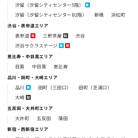
汐留（汐留シティセンター5階）
専
汐留（汐留シティセンターB2階）
新橋
浜松町
渋谷・表参道エリア
表参道
三軒茶屋
渋谷
祝
個
渋谷サクラステージ
専
祝
恵比寿・中目黒エリア
目黒
中目黒
恵比寿
品川・田町・大崎エリア
品川
田町（三田口）
田町（芝浦口）
専
大崎
個
五反田・大井町エリア
大井町
五反田
蒲田
新宿・西新宿エリア