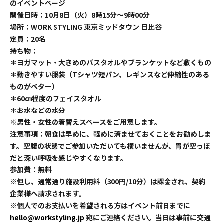
のイベントページ
開催日時：10月8日（火）8時15分～9時00分
場所：WORK STYLING 東京ミッドタウン 日比谷
定員：20名
持ち物：
＊ヨガマット・大きめのバスタオルやブランケットなど敷くもの
＊動きやすい服装（Tシャツ短パン、レギンスなど伸縮性のある
ものがベター）
＊60㎝程度のフェイスタオル
＊お水などの水分
※男性・女性の着替えスペースをご用意します。
注意事項：朝食は早めに、軽めに済ませておくことをお勧めしま
す。空腹の状態でご参加いただいても構いませんが、胃が空っぽ
だと深い呼吸を感じやすくなります。
参加費：無料
※但し、通常通り施設利用料（300円/10分）は課金され、契約
企業様へ請求されます。
※個人でのお支払いを希望される方はイベント前日までに
hello@workstyling.jp
宛にご連絡ください。当日は事前に交通