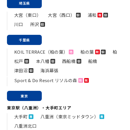
埼玉県
大宮（東口）
大宮（西口）
浦和
個
祝
個
川口
所沢
個
千葉県
KOIL TERRACE（柏の葉）
柏の葉
柏
他
祝
個
松戸
本八幡
西船橋
船橋
個
個
個
津田沼
海浜幕張
個
Sport & Do Resort リソルの森
他
祝
東京
東京駅（八重洲）・大手町エリア
大手町
八重洲（東京ミッドタウン）
専
専
八重洲北口