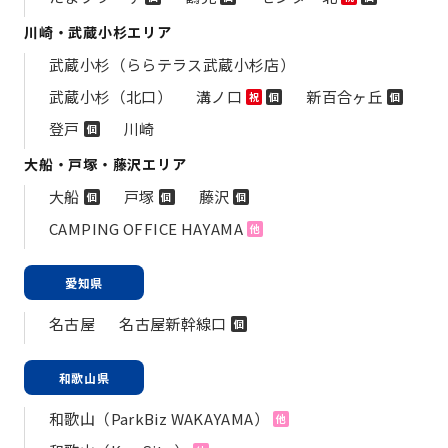
川崎・武蔵小杉エリア
武蔵小杉（ららテラス武蔵小杉店）
武蔵小杉（北口）
溝ノ口
新百合ヶ丘
祝
個
個
登戸
川崎
個
大船・戸塚・藤沢エリア
大船
戸塚
藤沢
個
個
個
CAMPING OFFICE HAYAMA
他
愛知県
名古屋
名古屋新幹線口
個
和歌山県
和歌山（ParkBiz WAKAYAMA）
他