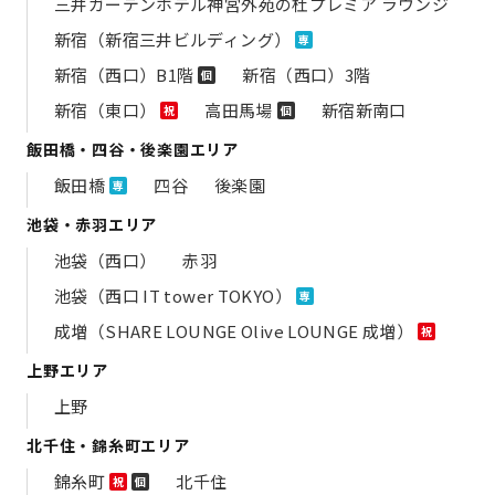
三井ガーデンホテル神宮外苑の​杜プレミア ラウンジ
新宿（新宿三井ビルディング）
専
新宿（西口）B1階
新宿（西口）3階
個
新宿（東口）
高田馬場
新宿新南口
祝
個
飯田橋・四谷・後楽園エリア
飯田橋
四谷
後楽園
専
池袋・赤羽エリア
池袋（西口）
赤羽
池袋（西口 IT tower TOKYO）
専
成増（SHARE LOUNGE Olive LOUNGE 成増）
祝
上野エリア
上野
北千住・錦糸町エリア
錦糸町
北千住
祝
個