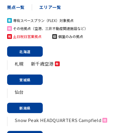
拠点一覧
エリア一覧
専有スペースプラン（FLEX）対象拠点
専
その他拠点（空港、三井不動産関連施設など）
他
土日祝日営業拠点
個室のみの拠点
祝
個
北海道
札幌
新千歳空港
祝
宮城県
仙台
新潟県
Snow Peak HEADQUARTERS Campfield
他