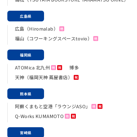
広島県
広島（Hiromalab）
他
福山（コワーキングスペースtovio）
他
福岡県
ATOMica 北九州
博多
他
祝
天神（福岡天神 蔦屋書店）
祝
熊本県
阿蘇くまもと空港「ラウンジASO」
他
祝
Q-Works KUMAMOTO
他
祝
宮崎県