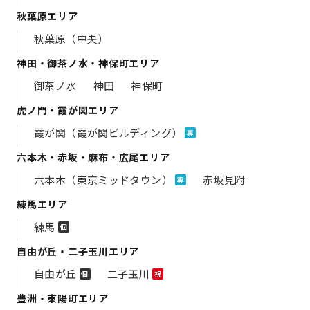
秋葉原エリア
秋葉原（中央）
神田・御茶ノ水・神保町エリア
御茶ノ水
神田
神保町
虎ノ門・霞が関エリア
霞が関（霞が関ビルディング）
専
六本木・赤坂・麻布・広尾エリア
六本木（東京ミッドタウン）
赤坂見附
専
練馬エリア
練馬
個
自由が丘・二子玉川エリア
自由が丘
二子玉川
個
祝
豊洲・東陽町エリア