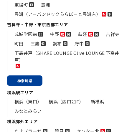
東陽町
豊洲
個
豊洲（アーバンドックららぽーと豊洲店）
祝
個
吉祥寺・中野・東京西部エリア
成城学園前
中野
荻窪
吉祥寺
個
祝
個
祝
個
町田
三鷹
調布
府中
個
個
個
下高井戸（SHARE LOUNGE Olive LOUNGE 下高井
戸）
祝
神奈川県
横浜駅エリア
横浜（東口）
横浜（西口21F）
新横浜
みなとみらい
横浜郊外エリア
たまプラーザ
鶴見
センター北
個
個
祝
個