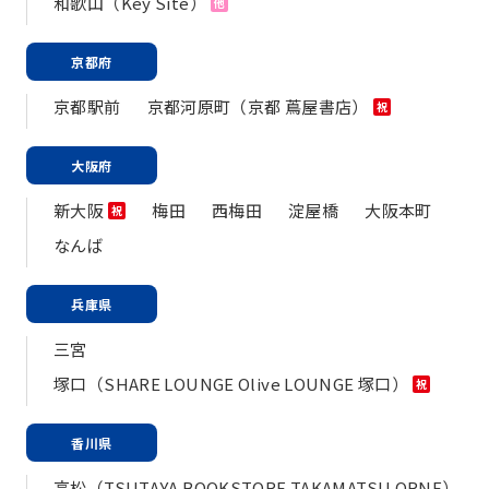
和歌山（Key Site）
他
京都府
京都駅前
京都河原町（京都 蔦屋書店）
祝
大阪府
新大阪
梅田
西梅田
淀屋橋
大阪本町
祝
なんば
兵庫県
三宮
塚口（SHARE LOUNGE Olive LOUNGE 塚口）
祝
香川県
高松（TSUTAYA BOOKSTORE TAKAMATSU ORNE）