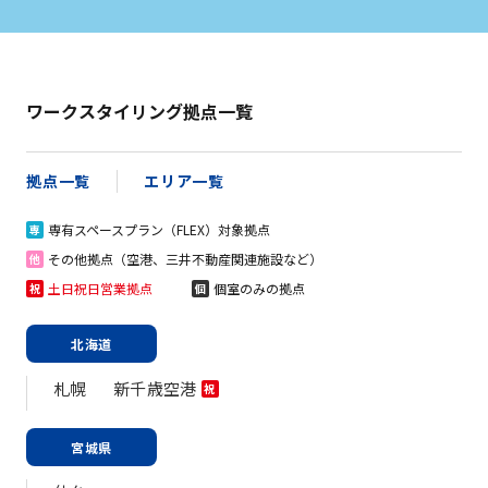
ワークスタイリング拠点一覧
拠点一覧
エリア一覧
専有スペースプラン（FLEX）対象拠点
専
その他拠点（空港、三井不動産関連施設など）
他
土日祝日営業拠点
個室のみの拠点
祝
個
北海道
札幌
新千歳空港
祝
宮城県