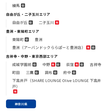
練馬
個
自由が丘・二子玉川エリア
自由が丘
二子玉川
個
祝
豊洲・東陽町エリア
東陽町
豊洲
個
豊洲（アーバンドックららぽーと豊洲店）
祝
個
吉祥寺・中野・東京西部エリア
成城学園前
中野
荻窪
吉祥寺
個
祝
個
祝
個
町田
三鷹
調布
府中
個
個
個
下高井戸（SHARE LOUNGE Olive LOUNGE 下高井
戸）
祝
神奈川県