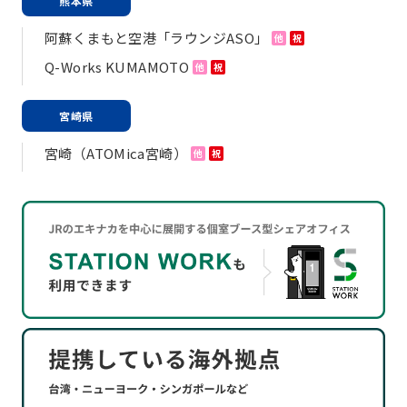
熊本県
阿蘇くまもと空港「ラウンジASO」
他
祝
Q-Works KUMAMOTO
他
祝
宮崎県
宮崎（ATOMica宮崎）
他
祝