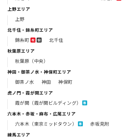
上野エリア
上野
北千住・錦糸町エリア
錦糸町
北千住
祝
個
秋葉原エリア
秋葉原（中央）
神田・御茶ノ水・神保町エリア
御茶ノ水
神田
神保町
虎ノ門・霞が関エリア
霞が関（霞が関ビルディング）
専
六本木・赤坂・麻布・広尾エリア
六本木（東京ミッドタウン）
赤坂見附
専
練馬エリア