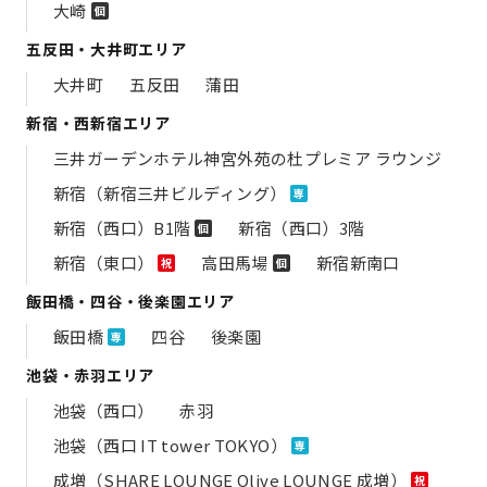
大崎
個
五反田・大井町エリア
大井町
五反田
蒲田
新宿・西新宿エリア
三井ガーデンホテル神宮外苑の​杜プレミア ラウンジ
新宿（新宿三井ビルディング）
専
新宿（西口）B1階
新宿（西口）3階
個
新宿（東口）
高田馬場
新宿新南口
祝
個
飯田橋・四谷・後楽園エリア
飯田橋
四谷
後楽園
専
池袋・赤羽エリア
池袋（西口）
赤羽
池袋（西口 IT tower TOKYO）
専
成増（SHARE LOUNGE Olive LOUNGE 成増）
祝