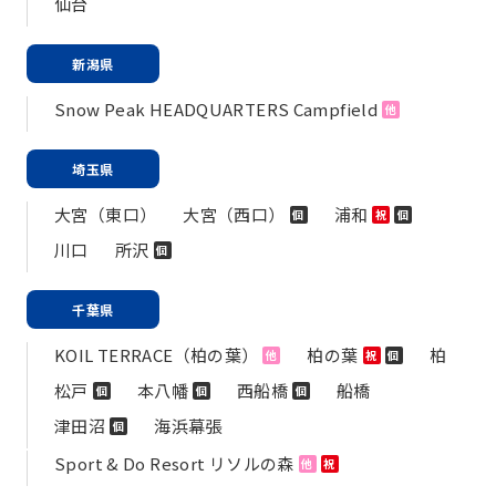
仙台
新潟県
Snow Peak HEADQUARTERS Campfield
他
埼玉県
大宮（東口）
大宮（西口）
浦和
個
祝
個
川口
所沢
個
千葉県
KOIL TERRACE（柏の葉）
柏の葉
柏
他
祝
個
松戸
本八幡
西船橋
船橋
個
個
個
津田沼
海浜幕張
個
Sport & Do Resort リソルの森
他
祝