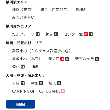
横浜駅エリア
横浜（東口）
横浜（西口21F）
新横浜
みなとみらい
横浜郊外エリア
たまプラーザ
鶴見
センター北
個
個
祝
個
川崎・武蔵小杉エリア
武蔵小杉（ららテラス武蔵小杉店）
武蔵小杉（北口）
溝ノ口
新百合ヶ丘
祝
個
個
登戸
川崎
個
大船・戸塚・藤沢エリア
大船
戸塚
藤沢
個
個
個
CAMPING OFFICE HAYAMA
他
愛知県