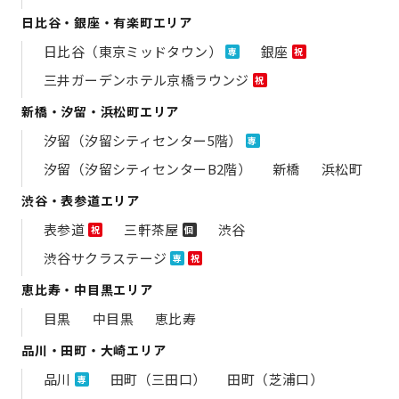
日比谷・銀座・有楽町エリア
日比谷（東京ミッドタウン）
銀座
専
祝
三井ガーデンホテル京橋ラウンジ
祝
新橋・汐留・浜松町エリア
汐留（汐留シティセンター5階）
専
汐留（汐留シティセンターB2階）
新橋
浜松町
渋谷・表参道エリア
表参道
三軒茶屋
渋谷
祝
個
渋谷サクラステージ
専
祝
恵比寿・中目黒エリア
目黒
中目黒
恵比寿
品川・田町・大崎エリア
品川
田町（三田口）
田町（芝浦口）
専