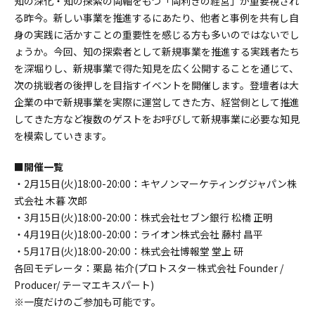
知の深化・知の探索の両軸をもつ「両利きの経営」が重要視され
る昨今。新しい事業を推進するにあたり、他者と事例を共有し自
身の実践に活かすことの重要性を感じる方も多いのではないでし
ょうか。今回、知の探索者として新規事業を推進する実践者たち
を深堀りし、新規事業で得た知見を広く公開することを通じて、
次の挑戦者の後押しを目指すイベントを開催します。登壇者は大
企業の中で新規事業を実際に運営してきた方、経営側として推進
してきた方など複数のゲストをお呼びして新規事業に必要な知見
を模索していきます。
■開催一覧
・2月15日(火)18:00-20:00：キヤノンマーケティングジャパン株
式会社 木暮 次郎
・3月15日(火)18:00-20:00：株式会社セブン銀行 松橋 正明
・4月19日(火)18:00-20:00：ライオン株式会社 藤村 昌平
・5月17日(火)18:00-20:00：株式会社博報堂 堂上 研
各回モデレータ：栗島 祐介(プロトスター株式会社 Founder /
Producer/ テーマエキスパート)
※一度だけのご参加も可能です。