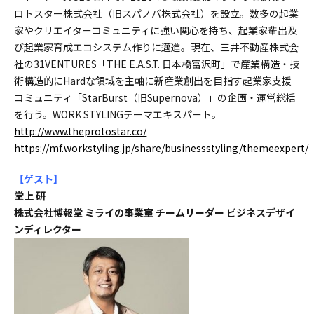
ロトスター株式会社（旧スパノバ株式会社）を設立。数多の起業
家やクリエイターコミュニティに強い関心を持ち、起業家輩出及
び起業家育成エコシステム作りに邁進。現在、三井不動産株式会
社の31VENTURES「THE E.A.S.T. 日本橋富沢町」で産業構造・技
術構造的にHardな領域を主軸に新産業創出を目指す起業家支援
コミュニティ「StarBurst（旧Supernova）」の企画・運営総括
を行う。WORK STYLINGテーマエキスパート。
http://www.theprotostar.co/
https://mf.workstyling.jp/share/businessstyling/themeexpert/
【ゲスト
】
堂上 研
株式会社博報堂 ミライの事業室 チームリーダー ビジネスデザイ
ンディレクター