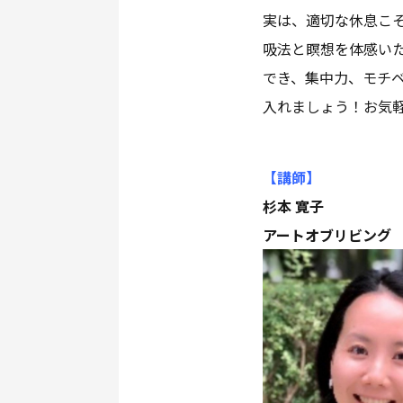
実は、適切な休息こ
吸法と瞑想を体感い
でき、集中力、モチ
入れましょう！お気
【講師
】
杉本 寛子
アートオブリビング