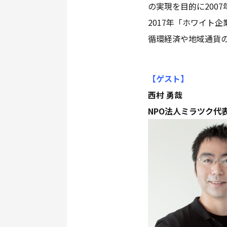
の実現を目的に200
2017年「ホワイト
循環経済や地域通貨
【ゲスト
】
西村 勇哉
NPO法人ミラツク代