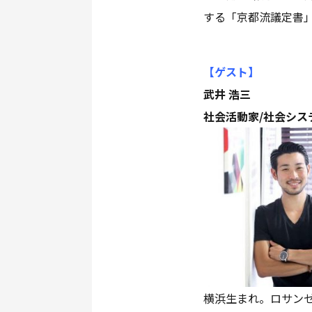
する「京都流議定書
【ゲスト
】
武井 浩三
社会活動家/社会シス
横浜生まれ。ロサン