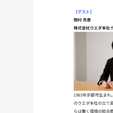
【ゲスト
】
岡村 充泰
株式会社ウエダ本社 
1963年京都市生ま
のウエダ本社の立て直
らは働く環境の総合商