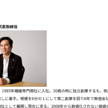
代表取締役
れ。1985年繊維専門商社に入社。30歳の時に独立創業するも、
しに着手。規模を6分の１にして第二創業を図り6年で無借金状
社として展開し現在に至る。2008年から数値化されない価値