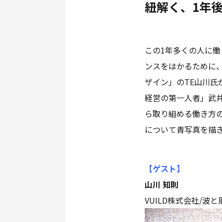
紐解く、1年
この1年多くの人に
ンスをはかるために
ザイン」のTE山川
経営の第一人者」武
ら取り組める働き方
について青写真を描
【ゲスト
】
山川 知則
VUILD株式会社/波