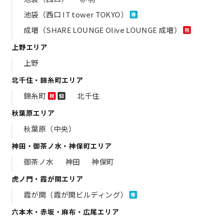
池袋（西口 IT tower TOKYO）
専
成増（SHARE LOUNGE Olive LOUNGE 成増）
祝
上野エリア
上野
北千住・錦糸町エリア
錦糸町
北千住
祝
個
秋葉原エリア
秋葉原（中央）
神田・御茶ノ水・神保町エリア
御茶ノ水
神田
神保町
虎ノ門・霞が関エリア
霞が関（霞が関ビルディング）
専
六本木・赤坂・麻布・広尾エリア