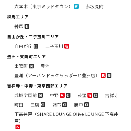
六本木（東京ミッドタウン）
赤坂見附
専
練馬エリア
練馬
個
自由が丘・二子玉川エリア
自由が丘
二子玉川
個
祝
豊洲・東陽町エリア
東陽町
豊洲
個
豊洲（アーバンドックららぽーと豊洲店）
祝
個
吉祥寺・中野・東京西部エリア
成城学園前
中野
荻窪
吉祥寺
個
祝
個
祝
個
町田
三鷹
調布
府中
個
個
個
下高井戸（SHARE LOUNGE Olive LOUNGE 下高井
戸）
祝