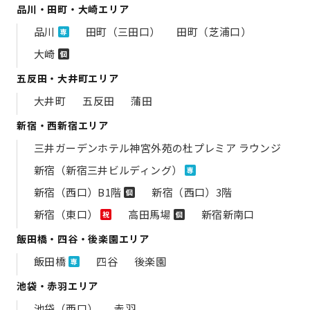
品川・田町・大崎エリア
品川
田町（三田口）
田町（芝浦口）
専
大崎
個
五反田・大井町エリア
大井町
五反田
蒲田
新宿・西新宿エリア
三井ガーデンホテル神宮外苑の​杜プレミア ラウンジ
新宿（新宿三井ビルディング）
専
新宿（西口）B1階
新宿（西口）3階
個
新宿（東口）
高田馬場
新宿新南口
祝
個
飯田橋・四谷・後楽園エリア
飯田橋
四谷
後楽園
専
池袋・赤羽エリア
池袋（西口）
赤羽