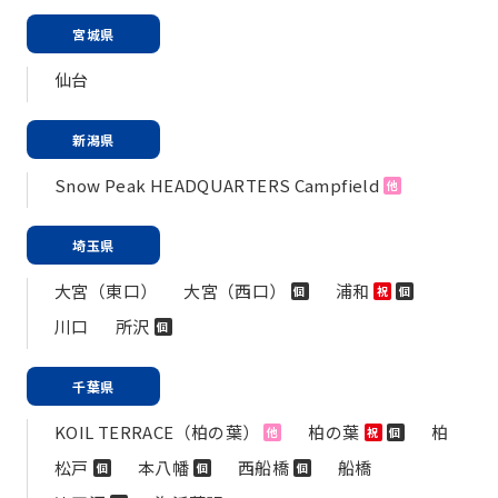
宮城県
仙台
新潟県
Snow Peak HEADQUARTERS Campfield
他
埼玉県
大宮（東口）
大宮（西口）
浦和
個
祝
個
川口
所沢
個
千葉県
KOIL TERRACE（柏の葉）
柏の葉
柏
他
祝
個
松戸
本八幡
西船橋
船橋
個
個
個