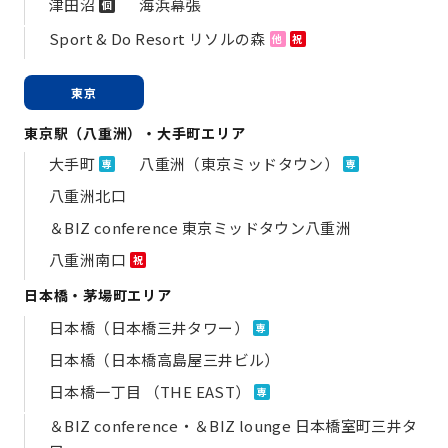
津田沼
海浜幕張
個
Sport & Do Resort リソルの森
他
祝
東京
東京駅（八重洲）・大手町エリア
大手町
八重洲（東京ミッドタウン）
専
専
八重洲北口
＆BIZ conference 東京ミッドタウン八重洲
八重洲南口
祝
日本橋・茅場町エリア
日本橋（日本橋三井タワー）
専
日本橋（日本橋高島屋三井ビル）
日本橋一丁目 （THE EAST）
専
＆BIZ conference・＆BIZ lounge 日本橋室町三井タ