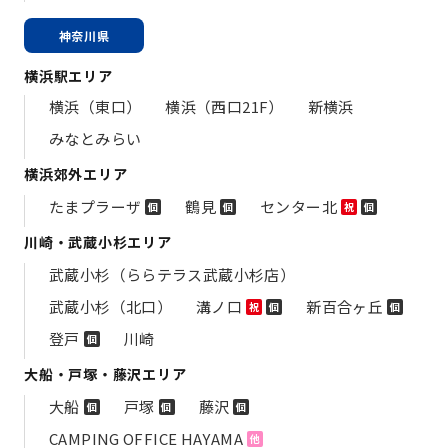
神奈川県
横浜駅エリア
横浜（東口）
横浜（西口21F）
新横浜
みなとみらい
横浜郊外エリア
たまプラーザ
鶴見
センター北
個
個
祝
個
川崎・武蔵小杉エリア
武蔵小杉（ららテラス武蔵小杉店）
武蔵小杉（北口）
溝ノ口
新百合ヶ丘
祝
個
個
登戸
川崎
個
大船・戸塚・藤沢エリア
大船
戸塚
藤沢
個
個
個
CAMPING OFFICE HAYAMA
他