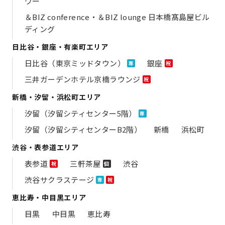
ワー
＆BIZ conference・＆BIZ lounge 日本橋髙島屋ビル
ディング
日比谷・銀座・有楽町エリア
日比谷（東京ミッドタウン）
銀座
専
祝
三井ガーデンホテル京橋ラウンジ
祝
新橋・汐留・浜松町エリア
汐留（汐留シティセンター5階）
専
汐留（汐留シティセンターB2階）
新橋
浜松町
渋谷・表参道エリア
表参道
三軒茶屋
渋谷
祝
個
渋谷サクラステージ
専
祝
恵比寿・中目黒エリア
目黒
中目黒
恵比寿