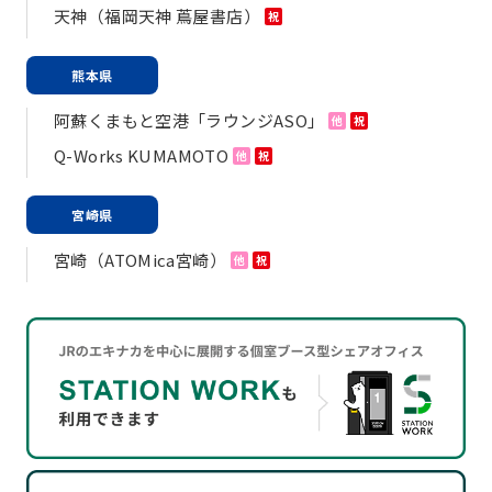
天神（福岡天神 蔦屋書店）
祝
熊本県
阿蘇くまもと空港「ラウンジASO」
他
祝
Q-Works KUMAMOTO
他
祝
宮崎県
宮崎（ATOMica宮崎）
他
祝