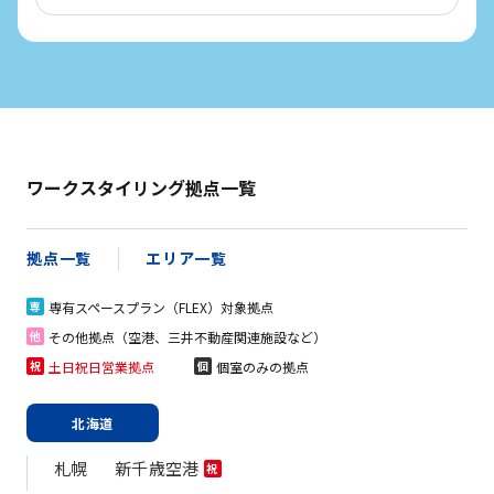
ワークスタイリング拠点一覧
拠点一覧
エリア一覧
専有スペースプラン（FLEX）対象拠点
専
その他拠点（空港、三井不動産関連施設など）
他
土日祝日営業拠点
個室のみの拠点
祝
個
北海道
札幌
新千歳空港
祝