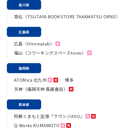
香川県
高松（TSUTAYA BOOKSTORE TAKAMATSU ORNE）
広島県
広島（Hiromalab）
他
福山（コワーキングスペースtovio）
他
福岡県
ATOMica 北九州
博多
他
祝
天神（福岡天神 蔦屋書店）
祝
熊本県
阿蘇くまもと空港「ラウンジASO」
他
祝
Q-Works KUMAMOTO
他
祝