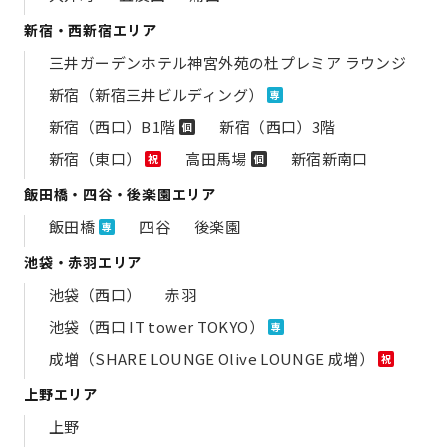
新宿・西新宿エリア
三井ガーデンホテル神宮外苑の​杜プレミア ラウンジ
新宿（新宿三井ビルディング）
専
新宿（西口）B1階
新宿（西口）3階
個
新宿（東口）
高田馬場
新宿新南口
祝
個
飯田橋・四谷・後楽園エリア
飯田橋
四谷
後楽園
専
池袋・赤羽エリア
池袋（西口）
赤羽
池袋（西口 IT tower TOKYO）
専
成増（SHARE LOUNGE Olive LOUNGE 成増）
祝
上野エリア
上野