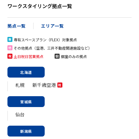
ワークスタイリング拠点一覧
拠点一覧
エリア一覧
専有スペースプラン（FLEX）対象拠点
専
その他拠点（空港、三井不動産関連施設など）
他
土日祝日営業拠点
個室のみの拠点
祝
個
北海道
札幌
新千歳空港
祝
宮城県
仙台
新潟県