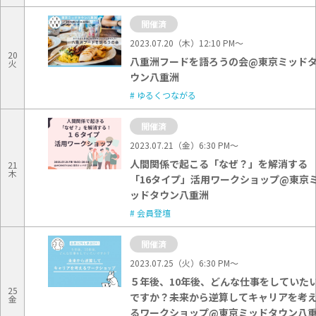
開催済
2023.07.20（木）12:10 PM〜
20
八重洲フードを語ろうの会@東京ミッド
火
ウン八重洲
ゆるくつながる
開催済
2023.07.21（金）6:30 PM〜
人間関係で起こる「なぜ？」を解消する
21
木
「16タイプ」活用ワークショップ@東京
ッドタウン八重洲
会員登壇
開催済
2023.07.25（火）6:30 PM〜
５年後、10年後、どんな仕事をしていた
25
ですか？未来から逆算してキャリアを考
金
るワークショップ@東京ミッドタウン八