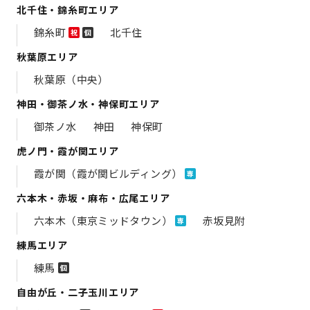
北千住・錦糸町エリア
錦糸町
北千住
祝
個
秋葉原エリア
秋葉原（中央）
神田・御茶ノ水・神保町エリア
御茶ノ水
神田
神保町
虎ノ門・霞が関エリア
霞が関（霞が関ビルディング）
専
六本木・赤坂・麻布・広尾エリア
六本木（東京ミッドタウン）
赤坂見附
専
練馬エリア
練馬
個
自由が丘・二子玉川エリア