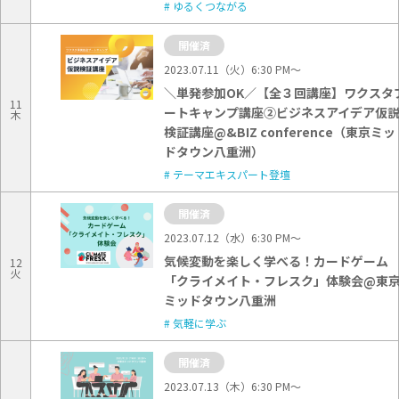
ゆるくつながる
開催済
2023.07.11（火）6:30 PM〜
＼単発参加OK／【全３回講座】ワクスタ
11
ートキャンプ講座②ビジネスアイデア仮
木
検証講座@&BIZ conference（東京ミッ
ドタウン八重洲）
テーマエキスパート登壇
開催済
2023.07.12（水）6:30 PM〜
気候変動を楽しく学べる！カードゲーム
12
火
「クライメイト・フレスク」体験会@東
ミッドタウン八重洲
気軽に学ぶ
開催済
2023.07.13（木）6:30 PM〜