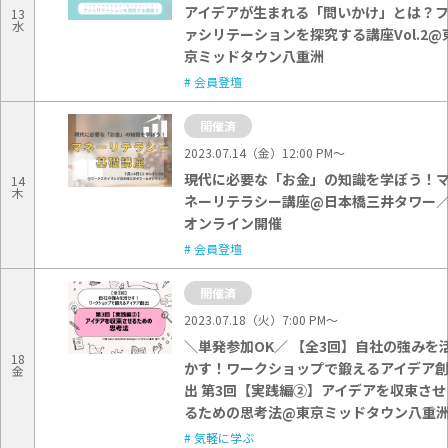
アイデアが生まれる「問いかけ」とは？
13
水
ァシリテーションを探究する講座Vol.2@
京ミッドタウン八重洲
会員登壇
開催済
2023.07.14（金）12:00 PM〜
現代に必要な「お金」の知識を学ぼう！
14
木
ネーリテラシー講座@日本橋三井タワー
オンライン開催
会員登壇
開催済
2023.07.18（火）7:00 PM〜
＼単発参加OK／ 【全3回】自社の強みを
18
かす！ワークショップで鍛えるアイデア
金
出 第3回【実践編②】アイデアを収束させ
るための思考法@東京ミッドタウン八重
気軽に学ぶ