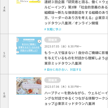
連続３回企画「研究者と語る、働く×ウ
Events
ルビーイング」第3弾 「社会的意義のある
4
木
組織論〜新たな価値創造をする組織のあ
方、リーダーのあり方を考える』@東京
ッドタウン八重洲／オンライン開催
気軽に学ぶ
開催済
2023.07.05（水）6:30 PM〜
もう一人で悩まない！自分のご機嫌に影
5
火
を与えているものを対話から理解しよう
東京ミッドタウン八重洲
自分と向き合い、対話する
開催済
2023.07.06（木）6:30 PM〜
ハーブティーを飲みながら、ウェルビーイ
6
水
ングな対話でゆるくつながる体験ワーク
ョップ@東京ミッドタウン八重洲