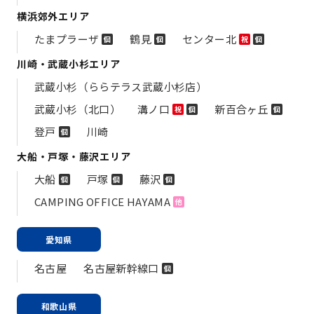
横浜郊外エリア
たまプラーザ
鶴見
センター北
個
個
祝
個
川崎・武蔵小杉エリア
武蔵小杉（ららテラス武蔵小杉店）
武蔵小杉（北口）
溝ノ口
新百合ヶ丘
祝
個
個
登戸
川崎
個
大船・戸塚・藤沢エリア
大船
戸塚
藤沢
個
個
個
CAMPING OFFICE HAYAMA
他
愛知県
名古屋
名古屋新幹線口
個
和歌山県