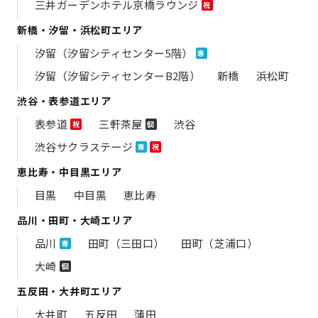
三井ガーデンホテル京橋ラウンジ
祝
新橋・汐留・浜松町エリア
汐留（汐留シティセンター5階）
専
汐留（汐留シティセンターB2階）
新橋
浜松町
渋谷・表参道エリア
表参道
三軒茶屋
渋谷
祝
個
渋谷サクラステージ
専
祝
恵比寿・中目黒エリア
目黒
中目黒
恵比寿
品川・田町・大崎エリア
品川
田町（三田口）
田町（芝浦口）
専
大崎
個
五反田・大井町エリア
大井町
五反田
蒲田