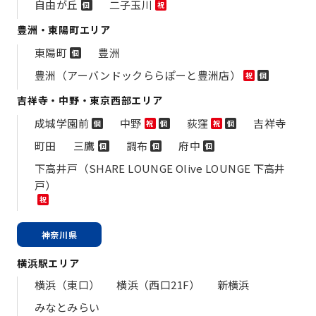
自由が丘
二子玉川
個
祝
豊洲・東陽町エリア
東陽町
豊洲
個
豊洲（アーバンドックららぽーと豊洲店）
祝
個
吉祥寺・中野・東京西部エリア
成城学園前
中野
荻窪
吉祥寺
個
祝
個
祝
個
町田
三鷹
調布
府中
個
個
個
下高井戸（SHARE LOUNGE Olive LOUNGE 下高井
戸）
祝
神奈川県
横浜駅エリア
横浜（東口）
横浜（西口21F）
新横浜
みなとみらい