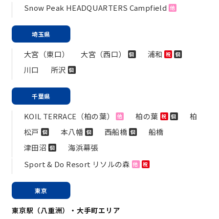
Snow Peak HEADQUARTERS Campfield
他
埼玉県
大宮（東口）
大宮（西口）
浦和
個
祝
個
川口
所沢
個
千葉県
KOIL TERRACE（柏の葉）
柏の葉
柏
他
祝
個
松戸
本八幡
西船橋
船橋
個
個
個
津田沼
海浜幕張
個
Sport & Do Resort リソルの森
他
祝
東京
東京駅（八重洲）・大手町エリア