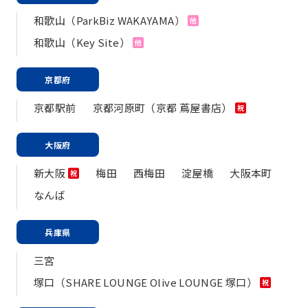
和歌山（ParkBiz WAKAYAMA）
他
和歌山（Key Site）
他
京都府
京都駅前
京都河原町（京都 蔦屋書店）
祝
大阪府
新大阪
梅田
西梅田
淀屋橋
大阪本町
祝
なんば
兵庫県
三宮
塚口（SHARE LOUNGE Olive LOUNGE 塚口）
祝