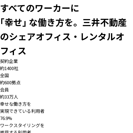
すべてのワーカーに
｢幸せ｣ な働き方を。
三井不動産
のシェアオフィス・レンタルオ
フィス
契約企業
約
1400
社
全国
約
600
拠点
会員
約
33
万人
幸せな働き方を
実現できている利用者
76.9
%
ワークスタイリングを
推奨する利用者